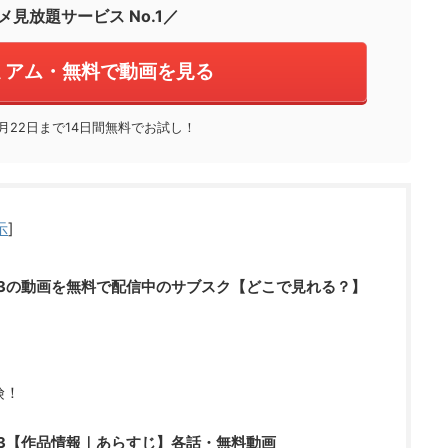
メ見放題サービス No.1／
ミアム・無料で動画を見る
8月22日まで14日間無料でお試し！
示
]
on3の動画を無料で配信中のサブスク【どこで見れる？】
険！
on3【作品情報｜あらすじ】各話・無料動画