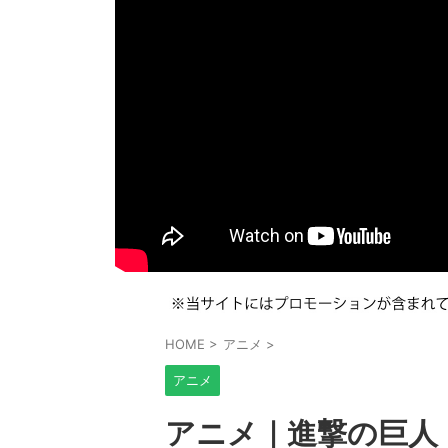
HOME
>
アニメ
>
アニメ
アニメ｜進撃の巨人（