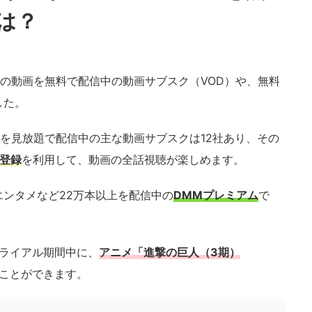
は？
3」の動画を無料で配信中の動画サブスク（VOD）や、無料
した。
3」を見放題で配信中の主な動画サブスクは12社あり、その
登録
を利用して、動画の全話視聴が楽しめます。
ンタメなど22万本以上を配信中の
DMMプレミアム
で
トライアル期間中に、
アニメ「進撃の巨人（3期）
ことができます。