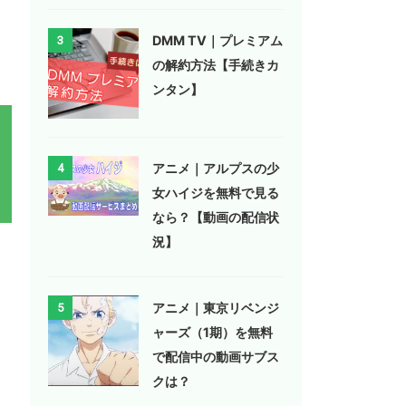
DMM TV｜プレミアム
3
の解約方法【手続きカ
ンタン】
アニメ｜アルプスの少
4
女ハイジを無料で見る
なら？【動画の配信状
況】
アニメ｜東京リベンジ
5
ャーズ（1期）を無料
で配信中の動画サブス
クは？