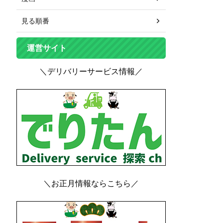
見る順番
運営サイト
＼デリバリーサービス情報／
＼お正月情報ならこちら／