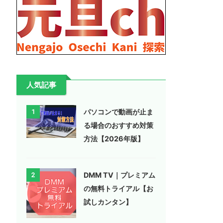
人気記事
パソコンで動画が止ま
1
る場合のおすすめ対策
方法【2026年版】
DMM TV｜プレミアム
2
の無料トライアル【お
試しカンタン】