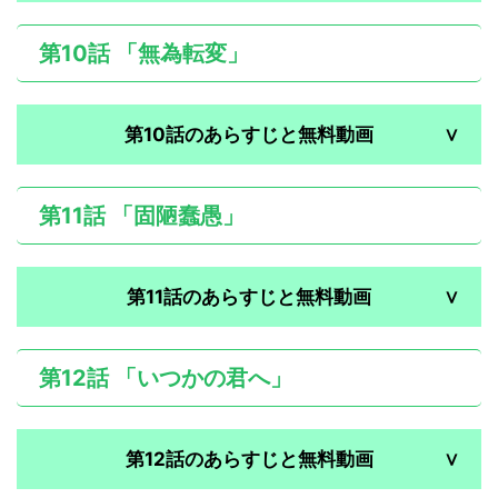
第10話 「無為転変」
第10話のあらすじと無料動画
第11話 「固陋蠢愚」
第11話のあらすじと無料動画
第12話 「いつかの君へ」
第12話のあらすじと無料動画