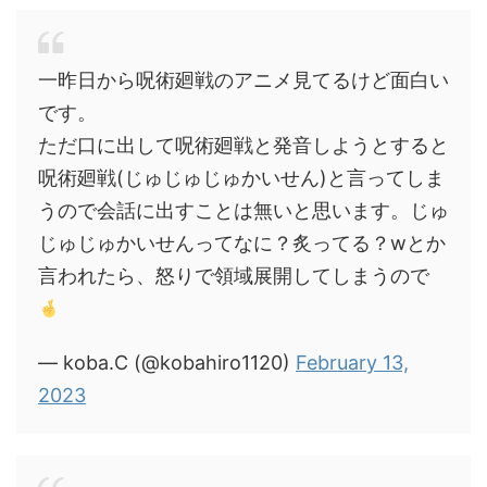
一昨日から呪術廻戦のアニメ見てるけど面白い
です。
ただ口に出して呪術廻戦と発音しようとすると
呪術廻戦(じゅじゅじゅかいせん)と言ってしま
うので会話に出すことは無いと思います。じゅ
じゅじゅかいせんってなに？炙ってる？wとか
言われたら、怒りで領域展開してしまうので
— koba.C (@kobahiro1120)
February 13,
2023