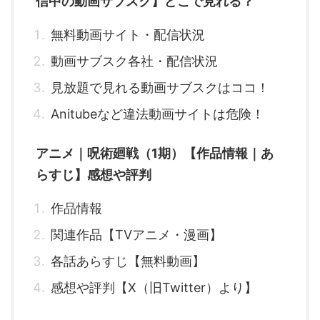
信中の動画サブスク】どこで見れる？
無料動画サイト・配信状況
動画サブスク各社・配信状況
見放題で見れる動画サブスクはココ！
Anitubeなど違法動画サイトは危険！
アニメ｜呪術廻戦（1期）【作品情報｜あ
らすじ】感想や評判
作品情報
関連作品【TVアニメ・漫画】
各話あらすじ【無料動画】
感想や評判【X（旧Twitter）より】