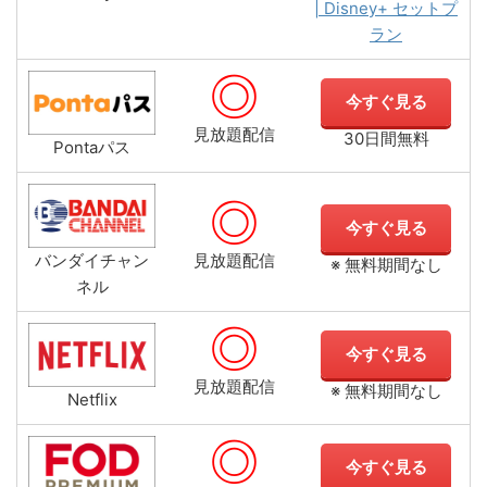
| Disney+ セットプ
ラン
◎
今すぐ見る
見放題配信
30日間無料
Pontaパス
◎
今すぐ見る
バンダイチャン
見放題配信
※ 無料期間なし
ネル
◎
今すぐ見る
見放題配信
※ 無料期間なし
Netflix
◎
今すぐ見る