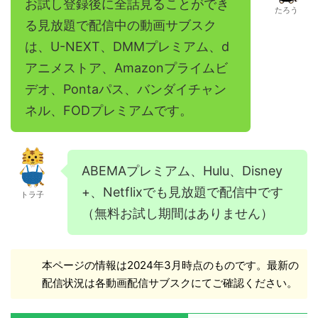
お試し登録後に全話見ることができ
たろう
る見放題で配信中の動画サブスク
は、U-NEXT、DMMプレミアム、d
アニメストア、Amazonプライムビ
デオ、Pontaパス、バンダイチャン
ネル、FODプレミアムです。
ABEMAプレミアム、Hulu、Disney
+、Netflixでも見放題で配信中です
トラ子
（無料お試し期間はありません）
本ページの情報は2024年3月時点のものです。最新の
配信状況は各動画配信サブスクにてご確認ください。