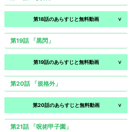
第18話のあらすじと無料動画
第19話 「黒閃」
第19話のあらすじと無料動画
第20話 「規格外」
第20話のあらすじと無料動画
第21話 「呪術甲子園」