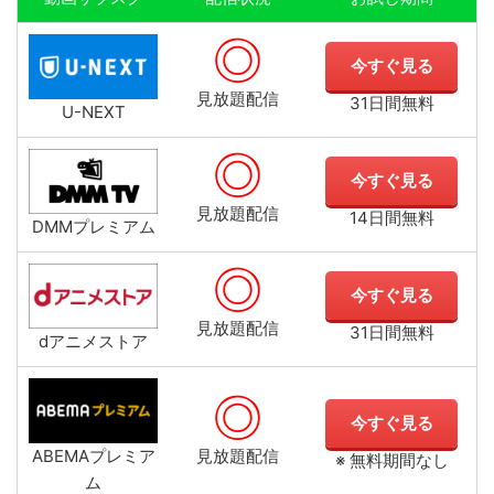
◎
今すぐ見る
見放題配信
31日間無料
U-NEXT
◎
今すぐ見る
見放題配信
14日間無料
DMMプレミアム
◎
今すぐ見る
見放題配信
31日間無料
dアニメストア
◎
今すぐ見る
ABEMAプレミア
見放題配信
※ 無料期間なし
ム