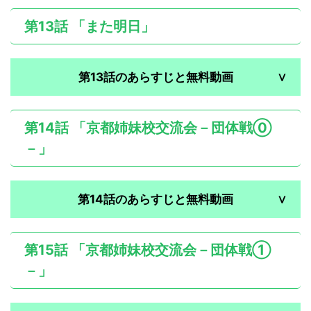
第13話 「また明日」
第13話のあらすじと無料動画
第14話 「京都姉妹校交流会－団体戦⓪
－」
第14話のあらすじと無料動画
第15話 「京都姉妹校交流会－団体戦①
－」