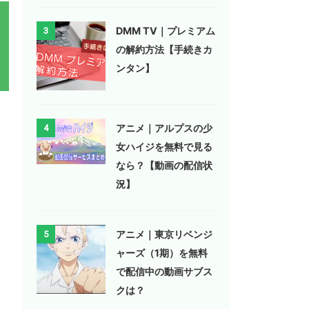
DMM TV｜プレミアム
3
の解約方法【手続きカ
ンタン】
アニメ｜アルプスの少
4
女ハイジを無料で見る
なら？【動画の配信状
況】
アニメ｜東京リベンジ
5
ャーズ（1期）を無料
で配信中の動画サブス
クは？