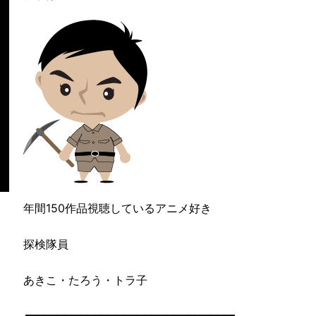
年間150作品視聴しているアニメ好き
探検隊員
あきこ・たろう・トラ子