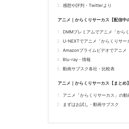
感想や評判・Twitterより
アニメ｜からくりサーカス【配信中
DMMプレミアムでアニメ「から
U-NEXTでアニメ「からくりサ
Amazonプライムビデオでアニ
Blu-ray・情報
動画サブスク各社・比較表
アニメ｜からくりサーカス【まとめ
アニメ「からくりサーカス」の動
まずはお試し・動画サブスク