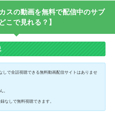
カスの動画を無料で配信中のサブ
どこで見れる？】
況
なしで全話視聴できる無料動画配信サイトはありませ
せん。
登録なしで無料視聴できます。