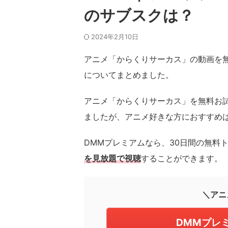
のサブスクは？
2024年2月10日
アニメ「からくりサーカス」の動画を
についてまとめました。
アニメ「からくりサーカス」を無料お
ましたが、アニメ好きな方におすすめ
DMMプレミアムなら、30日間の無料
を見放題で視聴
することができます。
＼アニ
DMMプレ