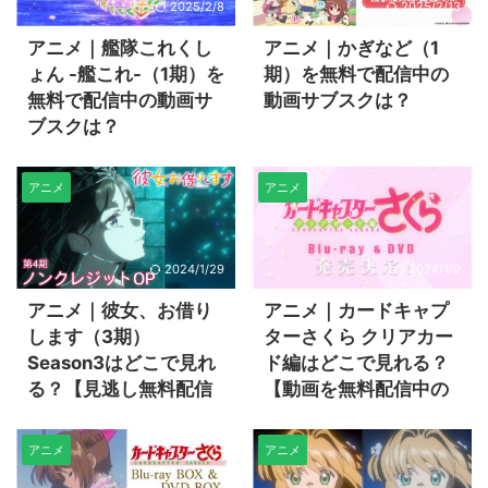
2025/2/8
2025/2/13
アニメ｜艦隊これくし
アニメ｜かぎなど（1
ょん -艦これ-（1期）を
期）を無料で配信中の
無料で配信中の動画サ
動画サブスクは？
ブスクは？
アニメ
アニメ
2024/1/29
2024/1/9
アニメ｜彼女、お借り
アニメ｜カードキャプ
します（3期）
ターさくら クリアカー
Season3はどこで見れ
ド編はどこで見れる？
る？【見逃し無料配信
【動画を無料配信中の
中のサブスク】
サブスク】
アニメ
アニメ