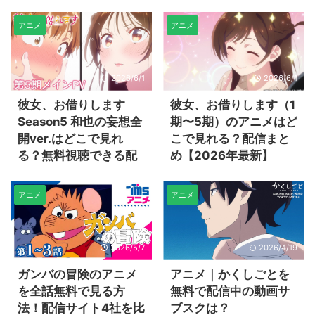
アニメ
アニメ
2026/6/1
2026/6/1
彼女、お借りします
彼女、お借りします（1
Season5 和也の妄想全
期〜5期）のアニメはど
開ver.はどこで見れ
こで見れる？配信まと
る？無料視聴できる配
め【2026年最新】
信サイトまとめ
アニメ
アニメ
2026/5/7
2026/4/19
ガンバの冒険のアニメ
アニメ｜かくしごとを
を全話無料で見る方
無料で配信中の動画サ
法！配信サイト4社を比
ブスクは？