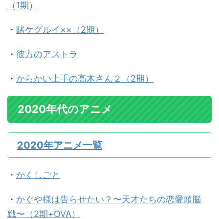
（1期）
・
賭ケグルイ××（2期）
・
彼方のアストラ
・
からかい上手の高木さん２（2期）
2020年代のアニメ
2020年アニメ一覧
・
かくしごと
・
かぐや様は告らせたい？〜天才たちの恋愛頭脳
戦〜（2期+OVA）