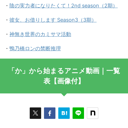
・
陰の実力者になりたくて！2nd season（2期）
・
彼女、お借りします Season3（3期）
・
神無き世界のカミサマ活動
・
鴨乃橋ロンの禁断推理
「か」から始まるアニメ動画｜一覧
表【画像付】