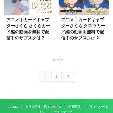
2024/1/6
2024/1/6
アニメ｜カードキャプ
アニメ｜カードキャプ
ターさくら さくらカー
ターさくら クロウカー
ド編の動画を無料で配
ド編の動画を無料で配
信中のサブスクは？
信中のサブスクは？
Next »
1
2
3
contact
運営者情報・登場人物紹介
免責事項
プライバシーポ
リシー
サイトマップ