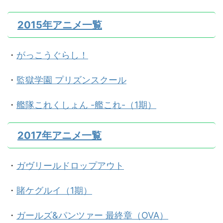
2015年アニメ一覧
・
がっこうぐらし！
・
監獄学園 プリズンスクール
・
艦隊これくしょん -艦これ-（1期）
2017年アニメ一覧
・
ガヴリールドロップアウト
・
賭ケグルイ（1期）
・
ガールズ&パンツァー 最終章（OVA）