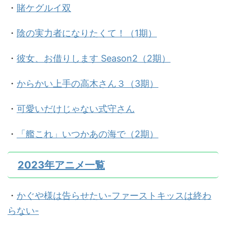
・
賭ケグルイ双
・
陰の実力者になりたくて！（1期）
・
彼女、お借りします Season2（2期）
・
からかい上手の高木さん３（3期）
・
可愛いだけじゃない式守さん
・
「艦これ」いつかあの海で（2期）
2023年アニメ一覧
・
かぐや様は告らせたい-ファーストキッスは終わ
らない-