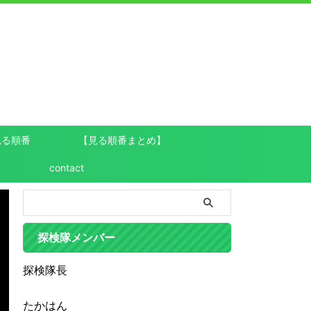
見る順番
【見る順番まとめ】
contact
探検隊メンバー
探検隊長
たかはん