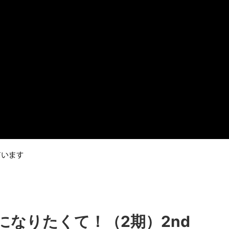
になりたくて！（2期）2nd