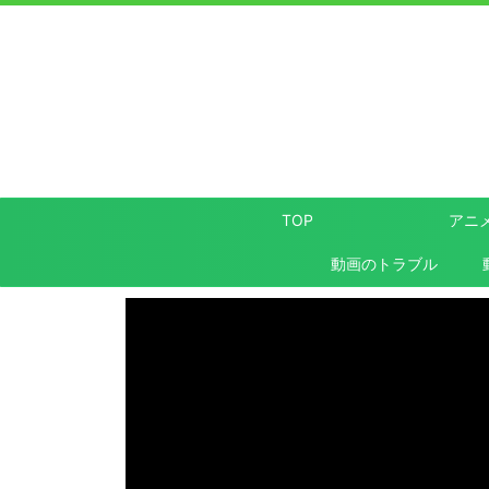
TOP
アニ
動画のトラブル