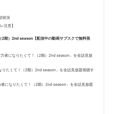
信状況
バレ注意】
期）2nd season【配信中の動画サブスクで無料視
者になりたくて！（2期）2nd season」を全話見放
りたくて！（2期）2nd season」を全話見放題視聴す
になりたくて！（2期）2nd season」を全話見放題