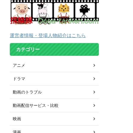
運営者情報・登場人物紹介はこちら
カテゴリー
アニメ
ドラマ
動画のトラブル
動画配信サービス・比較
映画
漫画