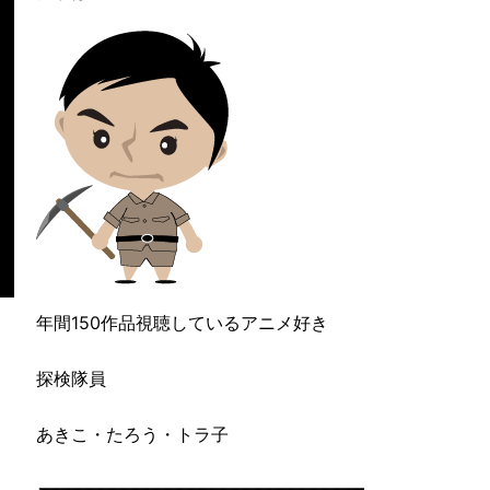
年間150作品視聴しているアニメ好き
探検隊員
あきこ・たろう・トラ子