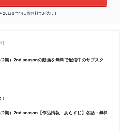
8月20日まで14日間無料でお試し！
示
]
期）2nd seasonの動画を無料で配信中のサブスク
険！
期）2nd season【作品情報｜あらすじ】各話・無料