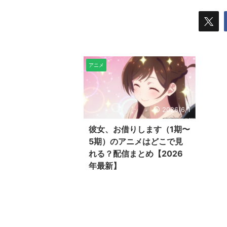
アニメ
2026/6/1
彼女、お借りします（1期〜
5期）のアニメはどこで見
れる？配信まとめ【2026
年最新】