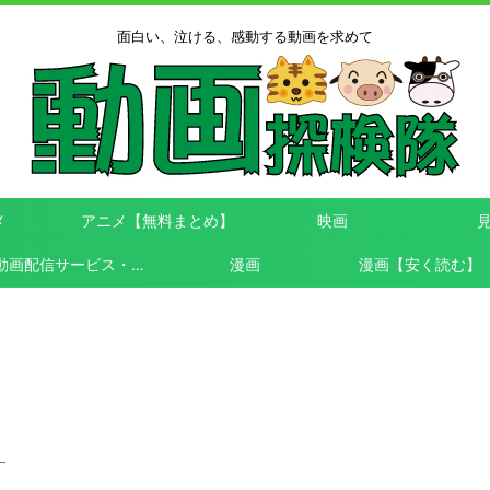
面白い、泣ける、感動する動画を求めて
メ
アニメ【無料まとめ】
映画
動画配信サービス・比較
漫画
漫画【安く読む】
）