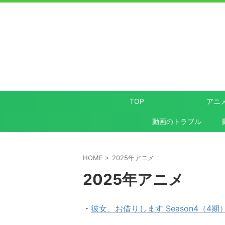
TOP
アニ
動画のトラブル
HOME
>
2025年アニメ
2025年アニメ
・
彼女、お借りします Season4（4期