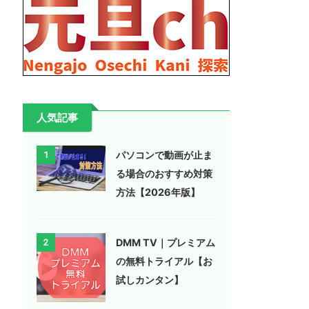
人気記事
パソコンで動画が止ま
1
る場合のおすすめ対策
方法【2026年版】
DMM TV｜プレミアム
2
の無料トライアル【お
試しカンタン】