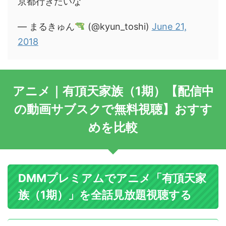
京都行きたいな
— まるきゅん
(@kyun_toshi)
June 21,
2018
アニメ｜有頂天家族（1期）【配信中
の動画サブスクで無料視聴】おすす
めを比較
DMMプレミアムでアニメ「有頂天家
族（1期）」を全話見放題視聴する