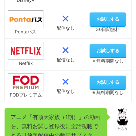
Disney+
×
お試しする
配信なし
30日間無料
Pontaパス
×
お試しする
配信なし
※ 無料期間なし
Netflix
×
お試しする
配信なし
※ 無料期間なし
FODプレミアム
アニメ「有頂天家族（1期）」の動画
を、無料お試し登録後に全話視聴で
たろう
きる見放題配信中の動画サブスク