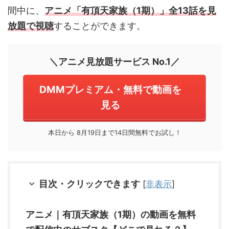
間中に、
アニメ「有頂天家族（1期）」全13話を見
放題で視聴
することができます。
＼アニメ見放題サービス No.1／
DMMプレミアム・無料で動画を
見る
本日から 8月19日まで14日間無料でお試し！
目次・クリックできます
[
非表示
]
アニメ｜有頂天家族（1期）の動画を無料