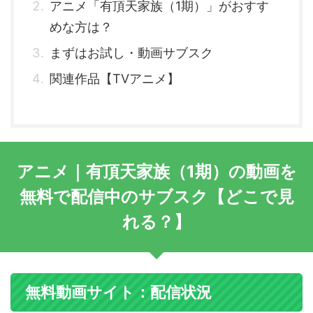
アニメ「有頂天家族（1期）」がおすす
めな方は？
まずはお試し・動画サブスク
関連作品【TVアニメ】
アニメ｜有頂天家族（1期）の動画を
無料で配信中のサブスク【どこで見
れる？】
無料動画サイト：配信状況