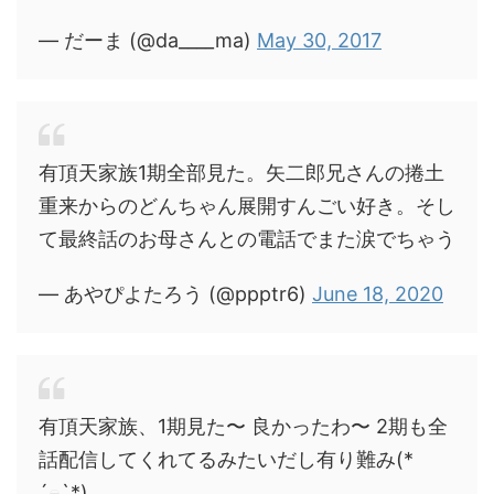
— だーま (@da____ma)
May 30, 2017
有頂天家族1期全部見た。矢二郎兄さんの捲土
重来からのどんちゃん展開すんごい好き。そし
て最終話のお母さんとの電話でまた涙でちゃう
— あやぴよたろう (@ppptr6)
June 18, 2020
有頂天家族、1期見た〜 良かったわ〜 2期も全
話配信してくれてるみたいだし有り難み(*
´◒`*)