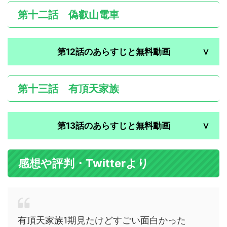
第十二話 偽叡山電車
第12話のあらすじと無料動画
第十三話 有頂天家族
第13話のあらすじと無料動画
感想や評判・Twitterより
有頂天家族1期見たけどすごい面白かった