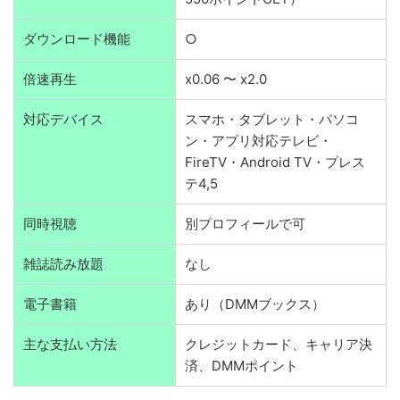
ダウンロード機能
○
倍速再生
x0.06 〜 x2.0
対応デバイス
スマホ・タブレット・パソコ
ン・アプリ対応テレビ・
FireTV・Android TV・プレス
テ4,5
同時視聴
別プロフィールで可
雑誌読み放題
なし
電子書籍
あり（DMMブックス）
主な支払い方法
クレジットカード、キャリア決
済、DMMポイント