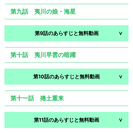
第九話 夷川の娘・海星
第9話のあらすじと無料動画
第十話 夷川早雲の暗躍
第10話のあらすじと無料動画
第十一話 捲土重来
第11話のあらすじと無料動画