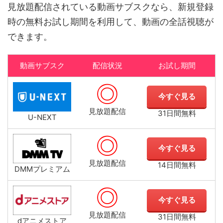
見放題配信されている動画サブスクなら、新規登録
時の無料お試し期間を利用して、動画の全話視聴が
できます。
動画サブスク
配信状況
お試し期間
◎
今すぐ見る
見放題配信
31日間無料
U-NEXT
◎
今すぐ見る
見放題配信
14日間無料
DMMプレミアム
◎
今すぐ見る
見放題配信
31日間無料
dアニメストア