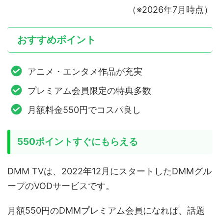
（※2026年7月時点）
おすすめポイント
アニメ・エンタメ作品が充実
プレミアム会員限定の特典多数
月額料金550円でコスパ良し
550ポイントすぐにもらえる
DMM TVは、2022年12月にスタートしたDMMグル
ープのVODサービスです。
月額550円のDMMプレミアム会員になれば、話題