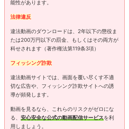
能性があります。
法律違反
違法動画のダウンロードは、2年以下の懲役ま
たは200万円以下の罰金、もしくはその両方が
科せされます（著作権法第119条3項）
フィッシング詐欺
違法動画サイトでは、画面を覆い尽くす不適
切な広告や、フィッシング詐欺サイトへの誘
導が頻発します。
動画を見るなら、これらのリスクがゼロにな
る、
安心安全な公式の動画配信サービス
を利
用しましょう。