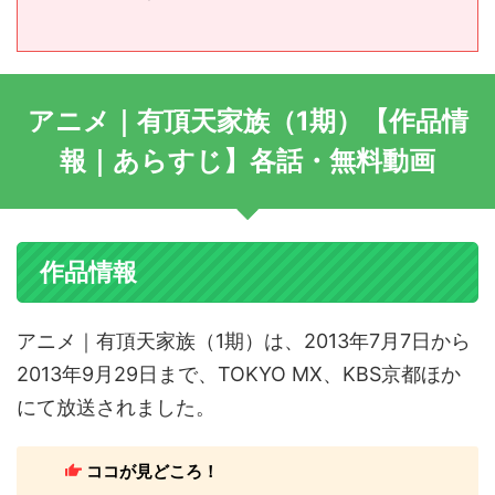
アニメ｜有頂天家族（1期）【作品情
報｜あらすじ】各話・無料動画
作品情報
アニメ｜有頂天家族（1期）は、2013年7月7日から
2013年9月29日まで、TOKYO MX、KBS京都ほか
にて放送されました。
ココが見どころ！