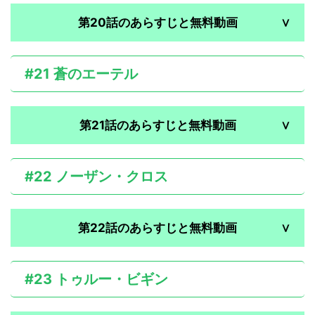
第20話のあらすじと無料動画
#21 蒼のエーテル
第21話のあらすじと無料動画
#22 ノーザン・クロス
第22話のあらすじと無料動画
#23 トゥルー・ビギン