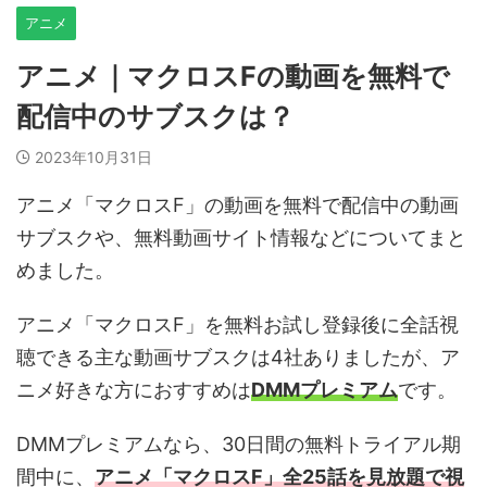
アニメ
アニメ｜マクロスFの動画を無料で
配信中のサブスクは？
2023年10月31日
アニメ「マクロスF」の動画を無料で配信中の動画
サブスクや、無料動画サイト情報などについてまと
めました。
アニメ「マクロスF」を無料お試し登録後に全話視
聴できる主な動画サブスクは4社ありましたが、ア
ニメ好きな方におすすめは
DMMプレミアム
です。
DMMプレミアムなら、30日間の無料トライアル期
間中に、
アニメ「マクロスF」全25話を見放題で視