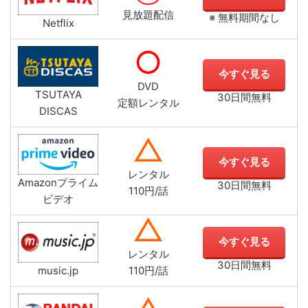
見放題配信
※ 無料期間なし
Netflix
○
今すぐ見る
DVD
TSUTAYA
30日間無料
定額レンタル
DISCAS
△
今すぐ見る
レンタル
Amazonプライム
30日間無料
110円/話
ビデオ
△
今すぐ見る
レンタル
30日間無料
music.jp
110円/話