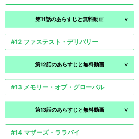
第11話のあらすじと無料動画
#12 ファステスト・デリバリー
第12話のあらすじと無料動画
#13 メモリー・オブ・グローバル
第13話のあらすじと無料動画
#14 マザーズ・ララバイ