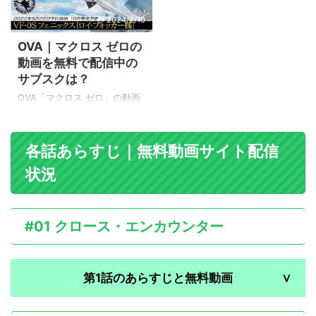
メ「マクロスプラス」の動画
イトについて調査しました。
す。 見放題配信されている動
規登録時の無料お試し期間を
を無料で見るなら、TSUTAYA
アニメ「超時空要塞マクロスII
2024/2/10
画サブスクなら、新規登録 ...
利用して、動画を全話 ...
DISCASがおすすめです。
-LOVERS AGAIN-」の動画を
OVA｜マクロス ゼロの
TSUTAYA DISCASには、初回
無料で見るなら、TSUTAYA
動画を無料で配信中の
登録時に30日間の無料お試し
DISCASがおすすめです。
期間がありますから、その期
サブスクは？
TSUTAYA DISCASには、初回
間中にOVAアニメ「マクロス
登録時に30日間の無料お試し
OVA「マクロス ゼロ」の動画
プラス」全4話を無料視聴する
期間がありますから、その期
を無料で配信中の動画サブス
ことができます。 OVAアニメ
間中に定額レンタルされてい
クや、無料動画サイト情報な
｜マクロスプラスの動画を全
るアニメ「超時空要塞マクロ
どについてまとめました。
各話あらすじ｜無料動画サイト配信
話無料で視聴できる配信サー
スII -LOVERS AGAIN-」全6話
OVA「マクロス ゼロ」を無料
ビスはココ！ 無料動画サイ
を無料視聴することができま
状況
お試し登録後に全話視聴でき
ト：配信状況 全話無料で視聴
す。 アニメ｜超 ...
る主な動画サブスクは、
で ...
TSUTAYA DISCASだけです。
TSUTAYA DISCASなら、30日
#01 クロース・エンカウンター
間の無料トライアル期間中
に、OVA「マクロス ゼロ」全
5話を見放題で視聴することが
できます。 OVA｜マクロス ゼ
第1話のあらすじと無料動画
ロの動画を無料で配信中のサ
ブスク【どこで見れる？】 無