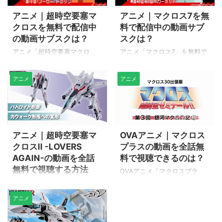
アニメ｜超時空要塞マ
アニメ｜マクロス7を無
クロスを無料で配信中
料で配信中の動画サブ
の動画サブスクは？
スクは？
アニメ「超時空要塞マクロ
アニメ「マクロス7」を無料で
ス」を無料で配信中の動画サ
配信中の動画サブスク
ブスク（VOD）や、無料動画
（VOD）や、無料動画サイト
アニメ
アニメ
サイト情報などについてまと
情報などについてまとめまし
めました。 アニメ「超時空要
た。 アニメ「マクロス7」を見
塞マクロス」を見放題で配信
放題で配信中の主な動画サブ
中の主な動画サブスクは3社ア
スクは3社アニメ「マクロス
2026/1/3
2026/4/25
ニメ「超時空要塞マクロス」
7」全49話を見放題で見ること
アニメ｜超時空要塞マ
OVAアニメ｜マクロス
全36話を見放題で見ることが
ができます。 アニメ｜マクロ
クロスII -LOVERS
プラスの動画を全話無
できます。 アニメ｜超時空要
ス7【無料動画・配信中の動画
塞マクロスの動画を無料で配
サブスク】どこで見れる？ 無
AGAIN-の動画を全話
料で視聴できるのは？
信中のサブスク【どこで見れ
料動画サイト・配信状況 動画
無料で視聴する方法
OVAアニメ「マクロスプラ
る？】 無料動画サイト：配信
サブスク各社・配信状況 動画
ス」の動画を全話無料で視聴
アニメ「超時空要塞マクロスII
状況 動画サブスク各社・配信
サブスク（VOD）各社でのア
できる動画配信サービスや、
-LOVERS AGAIN-」の動画
状況 動画サブスク（VOD）各
ニメ『マクロス7』の配信状況
アニメ
無料動画サイト情報などにつ
を、全話無料で視聴できる動
社でのアニメ『超時空要塞マ
一覧表です。 見放題配信され
いてまとめました。 OVAアニ
画配信サービスや無料動画サ
クロス』の配信状況一覧表で
ている動画サブスクなら、新