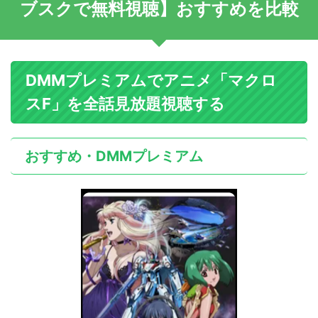
ブスクで無料視聴】おすすめを比較
DMMプレミアムでアニメ「マクロ
スF」を全話見放題視聴する
おすすめ・DMMプレミアム