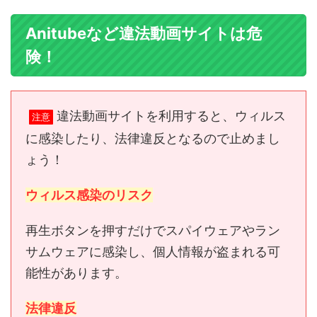
視聴できるアニメ動画の作品
れるのか？、また、一気見に
別一覧ページです。 以下の各
おすすめの動画配信サブスク
Anitubeなど違法動画サイトは危
アニメ作品タイトルをクリッ
（VOD）や配信状況などをご
クすれば、無料動画サイト情
険！
紹介しています。 それぞれの
報や、動画サブスク（VOD）
作品ごとの詳細は、以下の各
各社の配信状況が作品ごとに
アニメタイトルをクリックし
チェックできます。 その作品
てご確認くださいませ。 アニ
が動画サブスクで見放題配信
メ動画の無料視聴方法【おす
違法動画サイトを利用すると、ウィルス
していれば、初めての方向け
注意
すめVOD】 アニメ動画【見る
の「無料お試しトライアル」
に感染したり、法律違反となるので止めまし
順番】五十音順 あ行のアニメ
を利用して、動画を全話見る
・青の祓魔師を見る順番【全5
ょう！
ことができます。 アニメ動画
作品】 ・暗殺教室を見る順番
の無料視聴【おすすめVOD】
【全5作品】 ・うたプリを見る
アニメ｜おすすめ作品【ベス
ウィルス感染のリスク
順番【全7作品】 ・うたわれる
ト10】 年間150作品以上のア
ものを見る順番 ...
ニメを見ている管理人が、面
再生ボタンを押すだけでスパイウェアやラン
白かった！感動した！泣 ...
サムウェアに感染し、個人情報が盗まれる可
能性があります。
法律違反