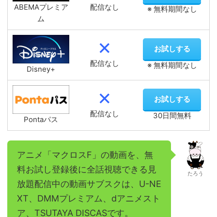
ABEMAプレミア
配信なし
※ 無料期間なし
ム
×
お試しする
配信なし
※ 無料期間なし
Disney+
×
お試しする
配信なし
30日間無料
Pontaパス
アニメ「マクロスF」の動画を、無
料お試し登録後に全話視聴できる見
たろう
放題配信中の動画サブスクは、U-NE
XT、DMMプレミアム、dアニメスト
ア、TSUTAYA DISCASです。