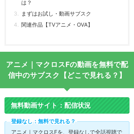
は？
まずはお試し・動画サブスク
関連作品【TVアニメ・OVA】
アニメ｜マクロスFの動画を無料で配
信中のサブスク【どこで見れる？】
無料動画サイト：配信状況
登録なし：無料で見れる？
アニメ｜マクロスFを、登録なしで全話視聴で