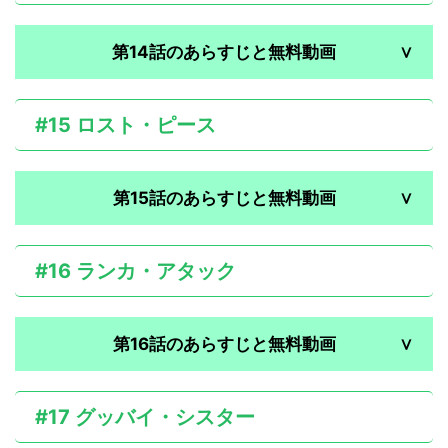
第14話のあらすじと無料動画
#15 ロスト・ピース
第15話のあらすじと無料動画
#16 ランカ・アタック
第16話のあらすじと無料動画
#17 グッバイ・シスター