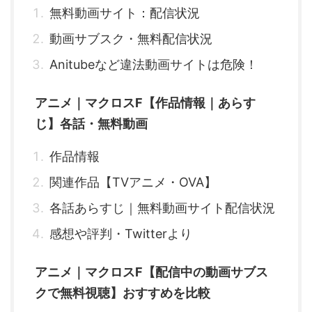
無料動画サイト：配信状況
動画サブスク・無料配信状況
Anitubeなど違法動画サイトは危険！
アニメ｜マクロスF【作品情報｜あらす
じ】各話・無料動画
作品情報
関連作品【TVアニメ・OVA】
各話あらすじ｜無料動画サイト配信状況
感想や評判・Twitterより
アニメ｜マクロスF【配信中の動画サブス
クで無料視聴】おすすめを比較