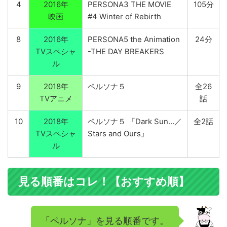
4
2016年
PERSONA3 THE MOVIE
105分
映画
#4 Winter of Rebirth
8
2016年
PERSONA5 the Animation
24分
TVスペシャ
-THE DAY BREAKERS
ル
9
2018年
ペルソナ５
全26
TVアニメ
話
10
2018年
ペルソナ５ 『Dark Sun…／
全2話
TVスペシャ
Stars and Ours』
ル
見る順番はコレ！【おすすめ順】
「ペルソナ」を見る順番です。