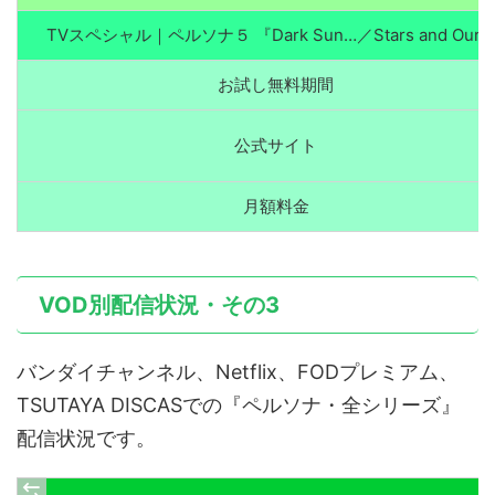
TVスペシャル｜ペルソナ５ 『Dark Sun…／Stars and Ours
お試し無料期間
公式サイト
月額料金
VOD別配信状況・その3
バンダイチャンネル、Netflix、FODプレミアム、
TSUTAYA DISCASでの『ペルソナ・全シリーズ』
配信状況です。