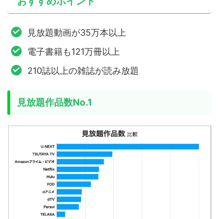
おすすめポイント
見放題動画が35万本以上
電子書籍も121万冊以上
210誌以上の雑誌が読み放題
見放題作品数No.1