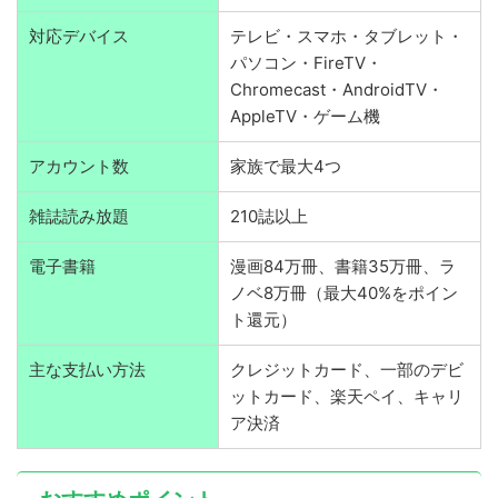
対応デバイス
テレビ・スマホ・タブレット・
パソコン・FireTV・
Chromecast・AndroidTV・
AppleTV・ゲーム機
アカウント数
家族で最大4つ
雑誌読み放題
210誌以上
電子書籍
漫画84万冊、書籍35万冊、ラ
ノベ8万冊（最大40%をポイン
ト還元）
主な支払い方法
クレジットカード、一部のデビ
ットカード、楽天ペイ、キャリ
ア決済