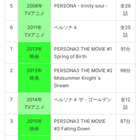
5
2008年
PERSONA - trinity soul -
全26
TVアニメ
話
6
2011年
ペルソナ４
全25
TVアニメ
話
1
2013年
PERSONA3 THE MOVIE #1
91分
映画
Spring of Birth
2
2013年
PERSONA3 THE MOVIE #2
99分
映画
Midsummer Knight`s
Dream
7
2014年
ペルソナ４ ザ・ゴールデン
全12
TVアニメ
話
3
2015年
PERSONA3 THE MOVIE
87分
映画
#3 Falling Down