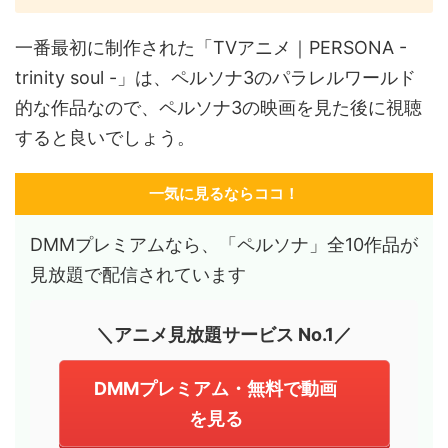
一番最初に制作された「TVアニメ｜PERSONA -
trinity soul -」は、ペルソナ3のパラレルワールド
的な作品なので、ペルソナ3の映画を見た後に視聴
すると良いでしょう。
一気に見るならココ！
DMMプレミアムなら、「ペルソナ」全10作品が
見放題で配信されています
＼アニメ見放題サービス No.1／
DMMプレミアム・無料で動画
を見る