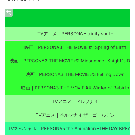
TVアニメ｜PERSONA - trinity soul -
映画｜PERSONA3 THE MOVIE #1 Spring of Birth
映画｜PERSONA3 THE MOVIE #2 Midsummer Knight`s Dr
映画｜PERSONA3 THE MOVIE #3 Falling Down
映画｜PERSONA3 THE MOVIE #4 Winter of Rebirth
TVアニメ｜ペルソナ４
TVアニメ｜ペルソナ４ ザ・ゴールデン
TVスペシャル｜PERSONA5 the Animation -THE DAY BREAK