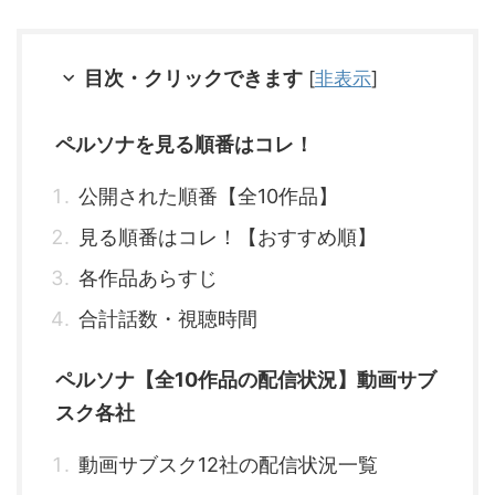
目次・クリックできます
[
非表示
]
ペルソナを見る順番はコレ！
公開された順番【全10作品】
見る順番はコレ！【おすすめ順】
各作品あらすじ
合計話数・視聴時間
ペルソナ【全10作品の配信状況】動画サブ
スク各社
動画サブスク12社の配信状況一覧