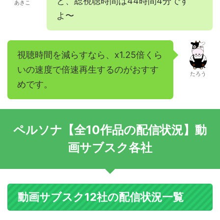
と、総視聴時間は44時間4分です
あきこ
こで見れる？ ...
よ〜
視聴時間を減らすなら、x1.25倍くら
いの速度で倍速再生するのがおすす
たろう
めです。
ペルソナ【全10作品の配信状況】動
画サブスク各社
動画サブスク12社の配信状況一覧