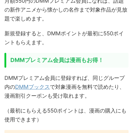
月額550円のDMMプレミアム会員になれば、話題
の新作アニメから懐かしの名作まで対象作品が見放
題で楽しめます。
新規登録すると、DMMポイントが最初に550ポイ
ントもらえます。
DMMプレミアム会員は漫画もお得！
DMMプレミアム会員に登録すれば、同じグループ
内の
DMMブックス
で対象漫画を無料で読めたり、
漫画割引クーポンも受け取れます。
（最初にもらえる550ポイントは、漫画の購入にも
使用できます）