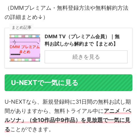
（DMMプレミアム・無料登録方法や無料解約方法
の詳細まとめ↓）
まとめ記事
DMM TV（プレミアム会員）｜無
料お試しから解約まで【まとめ】
続きを見る
U-NEXTで一気に見る
U-NEXTなら、新規登録時に31日間の無料お試し期
間がありますから、無料トライアル中に
アニメ「ペ
ルソナ」（全10作品中9作品）を見放題で一気に見
る
ことができます。