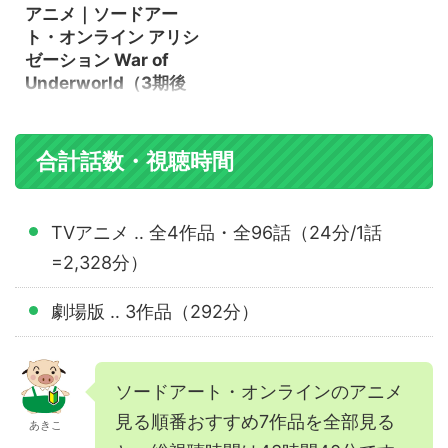
（1期）の動画を無料で配 ...
インII（2期） ...
アニメ｜ソードアー
メ「ソードアート・オンライ
（VOD）や、無料動画サイト
ト・オンライン アリシ
ン アリシゼーション（3期前
情報などについてまとめまし
ゼーション War of
半）」を見放題で配信中の主
た。 アニメ「ソードアート・
Underworld（3期後
な動画サブスクは11社あり、そ
オンライン オルタナティブ ガ
の内8社では初めての方向けの
半）の動画を無料で配
ンゲイル・オンライン」を見
無料お試し登録を利用して、
放題で配信中の主な動画サブ
信中のサブスクは？
動画の全話視聴が楽しめま
スクは8社あり、その内6社で
アニメ「ソードアート・オン
合計話数・視聴時間
す。 DMMプレミアムなら、30
は初めての方向けの無料お試
ライン アリシゼーション War
日間の無料トライアル期間中
し登録を利用して、動画の全
of Underworld（3期後半）」
に、アニメ「ソードアート・
話視聴が楽しめます。 DMMプ
の動画を無料で配信中の動画
オンライン アリシゼーション
レミアムなら、30日間の無料
TVアニメ ‥ 全4作品・全96話（24分/1話
サブスク（VOD）や、無料動
（3期前半）」全24話を見放題
トライアル期間中に、アニメ
=2,328分）
画サイト情報などについてま
で視聴することがで ...
「ソードアート・オンライン
とめました。 アニメ「ソード
オルタナティブ ガンゲイル・
アート・オンライン アリシゼ
劇場版 ‥ 3作品（292分）
...
ーション War of
Underworld（3期後半）」を
見放題で配信中の主な動画サ
ブスクは10社あり、その内7社
ソードアート・オンラインのアニメ
では初めての方向けの無料お
見る順番おすすめ7作品を全部見る
あきこ
試し登録を利用して、動画の