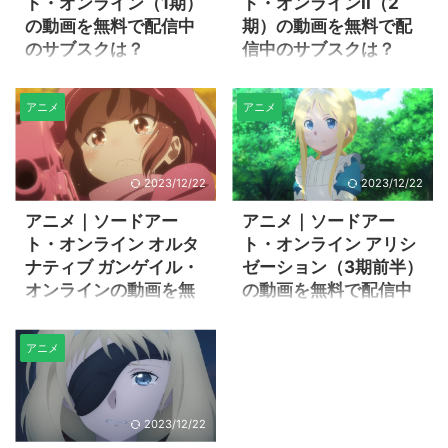
ト・オンライン（1期）
ト・オンラインII（2
の動画を無料で配信中
期）の動画を無料で配
のサブスクは？
信中のサブスクは？
アニメ「ソードアート・オン
アニメ「ソードアート・オン
ライン（1期）」の動画を無料
ラインII（2期）」の動画を無
アニメ
アニメ
で配信中の動画サブスク
料で配信中の動画サブスク
（VOD）や、無料動画サイト
（VOD）や、無料動画サイト
情報などについてまとめまし
情報などについてまとめまし
た。 アニメ「ソードアート・
た。 アニメ「ソードアート・
2023/12/22
2023/12/22
オンライン（1期）」を見放題
オンラインII（2期）」を見放
アニメ｜ソードアー
アニメ｜ソードアー
で配信中の主な動画サブスク
題で配信中の主な動画サブス
ト・オンライン オルタ
ト・オンライン アリシ
は11社あり、その内8社では初
クは11社あり、その内8社では
ナティブ ガンゲイル・
ゼーション（3期前半）
めての方向けの無料お試し登
初めての方向けの無料お試し
録を利用して、動画の全話視
登録を利用して、動画の全話
オンラインの動画を無
の動画を無料で配信中
聴が楽しめます。 DMMプレミ
視聴が楽しめます。 DMMプレ
料で配信中のサブスク
のサブスクは？
アムなら、30日間の無料トラ
ミアムなら、30日間の無料ト
は？
アニメ「ソードアート・オン
イアル期間中に、アニメ「ソ
ライアル期間中に、アニメ
アニメ
ライン アリシゼーション（3期
アニメ「ソードアート・オン
ードアート・オンライン（1
「ソードアート・オンライン
前半）」の動画を無料で配信
ライン オルタナティブ ガンゲ
期）」全25話を見放題で視聴
II（2期）」全24話を見放題で
中の動画サブスク（VOD）
イル・オンライン
することができます。 アニメ
視聴することができます。 ア
や、無料動画サイト情報など
2023/12/22
（SAOAGGO）」の動画を無
｜ソードアート・オンライン
ニメ｜ソードアート・オンラ
についてまとめました。 アニ
料で配信中の動画サブスク