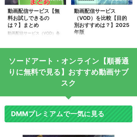
動画配信サービス【無
動画配信サービス
料お試しできるの
（VOD）を比較【目的
は？】まとめ
別おすすめは？】2025
年版
動画配信サービス（VOD）各
社の無料お試しトライアルな
たくさんある動画配信サービ
どを利用して、無料で動画を
ス（VOD）は、どこがおすす
見る方法をまとめました。 動
め？ 動画配信サービス
ソードアート・オンライン【順番通
画配信サービス各社の動画配
（VOD）10社以上で実際に契
信方法は、主に3つのタイプに
約してみて、目的別、特徴別
りに無料で見る】おすすめ動画サブ
分類できます。 完全無料で見
に徹底比較してみました。 見
れる ‥ Tverなど 一部の動画は
放題で動画が見たい いち早く
スク
レンタル ‥ ニコニコ動画など
最新作を見たい コストをかけ
毎月定額料金が必要 ‥ U-NEXT
ずに映画を見たい ついでに漫
など 定額料金が必要な動画配
画も読みたいetc etc、 自分に
信サービスでも、初回無料お
ピッタリのサービスを探しや
試しを利用すれば、お得に動
すいように、おすすめ順にラ
DMMプレミアムで一気に見る
画を視聴できます。 無料で見
ンキング。 どのサービスを試
れる動画配信サービス【月額
そうか、悩んでいる方は、ぜ
費用・不要】 月額費用が不要
ひ、参考にしてみてくださ
なサービスは？ 動画配信サー
い！ 動画配信サービス