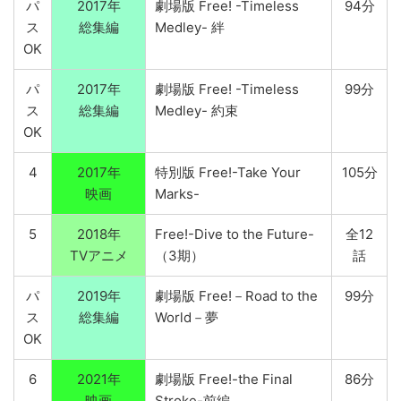
パ
2017年
劇場版 Free! -Timeless
94分
ス
総集編
Medley- 絆
OK
パ
2017年
劇場版 Free! -Timeless
99分
ス
総集編
Medley- 約束
OK
4
2017年
特別版 Free!-Take Your
105分
映画
Marks-
5
2018年
Free!-Dive to the Future-
全12
TVアニメ
（3期）
話
パ
2019年
劇場版 Free!－Road to the
99分
ス
総集編
World－夢
OK
6
2021年
劇場版 Free!-the Final
86分
映画
Stroke-前編