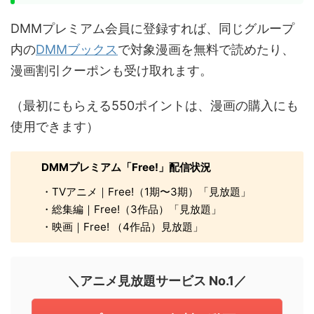
DMMプレミアム会員に登録すれば、同じグループ
内の
DMMブックス
で対象漫画を無料で読めたり、
漫画割引クーポンも受け取れます。
（最初にもらえる550ポイントは、漫画の購入にも
使用できます）
DMMプレミアム「Free!」配信状況
・TVアニメ｜Free!（1期〜3期）「見放題」
・総集編｜Free!（3作品）「見放題」
・映画｜Free! （4作品）見放題」
＼アニメ見放題サービス No.1／