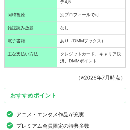
テ4,5
同時視聴
別プロフィールで可
雑誌読み放題
なし
電子書籍
あり（DMMブックス）
主な支払い方法
クレジットカード、キャリア決
済、DMMポイント
（※2026年7月時点）
おすすめポイント
アニメ・エンタメ作品が充実
プレミアム会員限定の特典多数