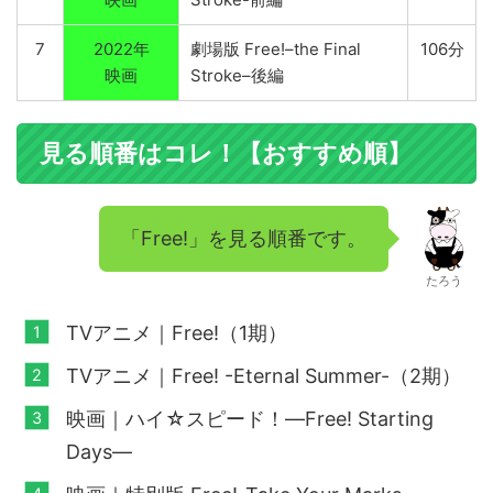
7
2022年
劇場版 Free!–the Final
106分
映画
Stroke–後編
見る順番はコレ！【おすすめ順】
「Free!」を見る順番です。
たろう
TVアニメ｜Free!（1期）
TVアニメ｜Free! -Eternal Summer-（2期）
映画｜ハイ☆スピード！―Free! Starting
Days―