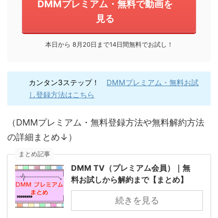
DMMプレミアム・無料で動画を
見る
本日から 8月20日まで14日間無料でお試し！
カンタン3ステップ！
DMMプレミアム・無料お試
し登録方法はこちら
（DMMプレミアム・無料登録方法や無料解約方法
の詳細まとめ↓）
まとめ記事
DMM TV（プレミアム会員）｜無
料お試しから解約まで【まとめ】
続きを見る