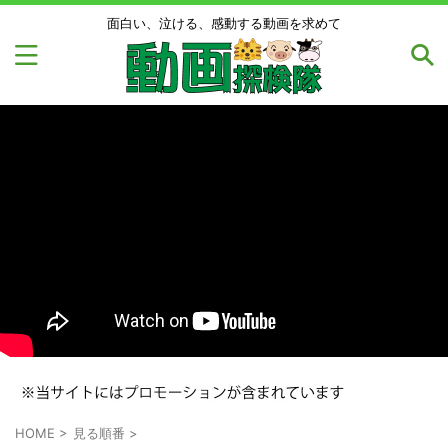
面白い、泣ける、感動する動画を求めて
HOME
>
見る順番
>