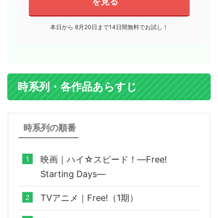
を見る
本日から 8月20日まで14日間無料でお試し！
時系列・各作品あらすじ
時系列の順番
映画｜ハイ☆スピード！―Free!
Starting Days―
TVアニメ｜Free!（1期）