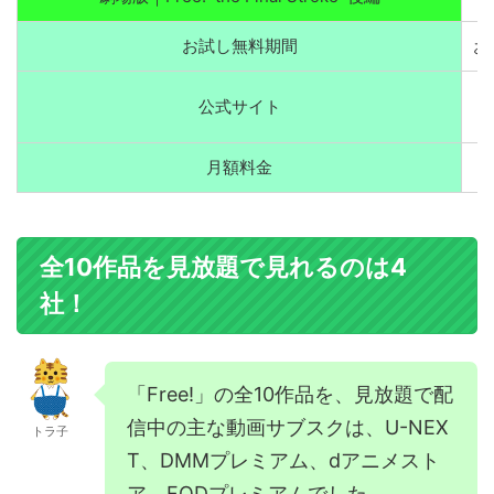
お試し無料期間
お
公式サイト
月額料金
全10作品を見放題で見れるのは4
社！
「Free!」の全10作品を、見放題で配
信中の主な動画サブスクは、U-NEX
トラ子
T、DMMプレミアム、dアニメスト
ア、FODプレミアムでした。