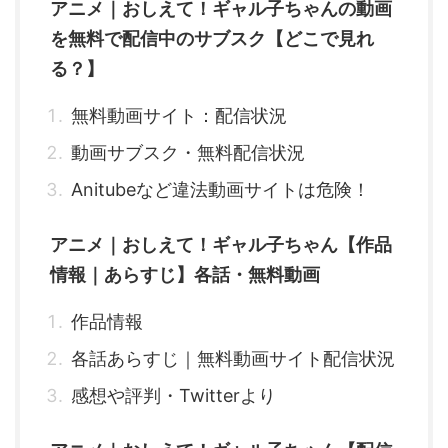
アニメ｜おしえて！ギャル子ちゃんの動画
を無料で配信中のサブスク【どこで見れ
る？】
無料動画サイト：配信状況
動画サブスク・無料配信状況
Anitubeなど違法動画サイトは危険！
アニメ｜おしえて！ギャル子ちゃん【作品
情報｜あらすじ】各話・無料動画
作品情報
各話あらすじ｜無料動画サイト配信状況
感想や評判・Twitterより