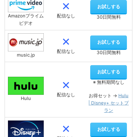
×
お試しする
Amazonプライム
配信なし
30日間無料
ビデオ
×
お試しする
配信なし
30日間無料
music.jp
お試しする
×
※ 無料期間なし
配信なし
お得セット →
Hulu
Hulu
| Disney+ セットプ
ラン
×
お試しする