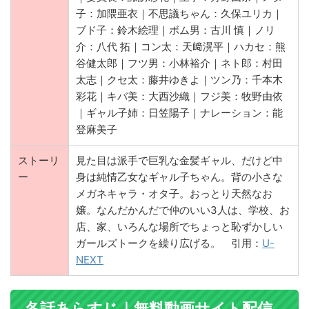
子：加隈亜衣｜不思議ちゃん：久保ユリカ｜
ブド子：鈴木絵理｜ボム男：古川 慎｜ノリ
介：八代 拓｜コン太：天﨑滉平｜ハカセ：熊
谷健太郎｜フツ男：小林裕介｜ネト郎：村田
太志｜クセ太：藤井ゆきよ｜ツン乃：千本木
彩花｜キバ美：大西沙織｜フジ美：牧野由依
｜ギャル子姉：日笠陽子｜ナレーション：能
登麻美子
ストーリ
見た目は派手で巨乳な金髪ギャル、だけど中
ー
身は純情乙女なギャル子ちゃん。背の小さな
メガネキャラ・オタ子。おっとり天然なお
嬢。なんだかんだで仲のいい3人は、学校、お
店、家、いろんな場所でちょっと恥ずかしい
ガールズトークを繰り広げる。 引用：
U-
NEXT
各話あらすじ｜無料動画サイト配信