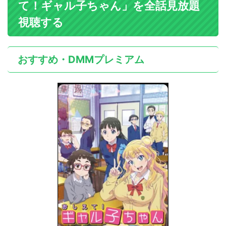
て！ギャル子ちゃん」を全話見放題
視聴する
おすすめ・DMMプレミアム