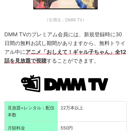
（引用元：DMM TV）
DMM TVのプレミアム会員には、新規登録時に30
日間の無料お試し期間がありますから、無料トライ
アル中に
アニメ「おしえて！ギャル子ちゃん」全12
話を見放題で視聴
することができます。
見放題+レンタル：配信
22万本以上
本数
月額料金
550円