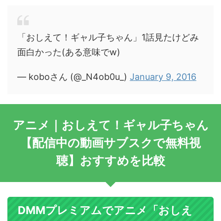
「おしえて！ギャル子ちゃん」1話見たけどみ
面白かった(ある意味でw)
— koboさん (@_N4ob0u_)
January 9, 2016
アニメ｜おしえて！ギャル子ちゃん
【配信中の動画サブスクで無料視
聴】おすすめを比較
DMMプレミアムでアニメ「おしえ