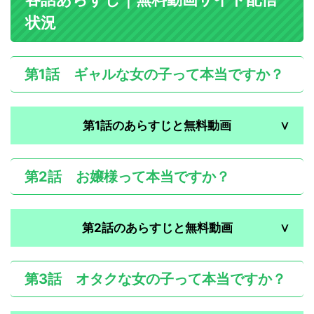
状況
第1話 ギャルな女の子って本当ですか？
第1話のあらすじと無料動画
第2話 お嬢様って本当ですか？
第2話のあらすじと無料動画
第3話 オタクな女の子って本当ですか？