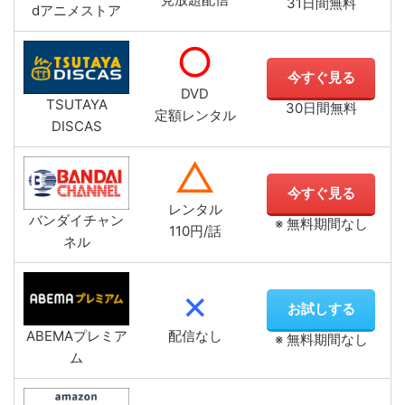
31日間無料
dアニメストア
○
今すぐ見る
DVD
TSUTAYA
30日間無料
定額レンタル
DISCAS
△
今すぐ見る
レンタル
バンダイチャン
※ 無料期間なし
110円/話
ネル
×
お試しする
ABEMAプレミア
配信なし
※ 無料期間なし
ム