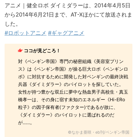
アニメ｜健全ロボ ダイミダラーは、2014年4月5日
から2014年6月21日まで、AT-Xほかにて放送されま
した。
#ロボットアニメ
#ギャグアニメ
ココが見どころ！
対《ペンギン帝国》専門の秘密組織《美容室プリン
ス》は《ペンギン帝国》が操る巨大ロボ《ペンギンロ
ボ》に対抗するために開発した対ペンギンの最終決戦
兵器《ダイミダラー》のパイロットを探していた。
女性が持つ豊かな双丘に夢中な熱血男子高校生・真玉
橋孝一は、その身に宿す未知のエネルギー《Hi-ERo
粒子》の因子保有者(ファクター)であるが故に、
《ダイミダラー》のパイロットに選ばれるのだ
が……。
©なかま亜咲・eb刊/ペンギン帝国