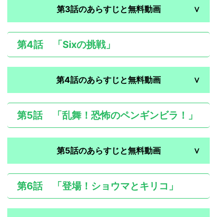
第3話のあらすじと無料動画
第4話 「Sixの挑戦」
第4話のあらすじと無料動画
第5話 「乱舞！恐怖のペンギンビラ！」
第5話のあらすじと無料動画
第6話 「登場！ショウマとキリコ」