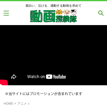
面白い、泣ける、感動する動画を求めて
HOME
>
アニメ
>