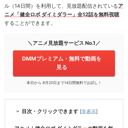
ル（14日間）を利用して、見放題配信されている
ア
ニメ「健全ロボ ダイミダラー」全12話を無料視聴
することができます。
＼アニメ見放題サービス No.1／
DMMプレミアム・無料で動画を
見る
本日から 8月20日まで14日間無料でお試し！
目次・クリックできます
[
非表示
]