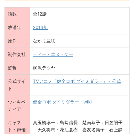
話数
全12話
放送年
2014年
原作
なかま亜咲
制作会社
ティー・エヌ・ケー
監督
柳沢テツヤ
公式サイ
TVアニメ「健全ロボ ダイミダラー」・公式
ト
ウィキペ
健全ロボ ダイミダラー・wiki
ディア
キャス
真玉橋孝一：島﨑信長｜楚南恭子：日笠陽子
ト・声優
｜天久将馬：花江夏樹｜喜友名霧子：石上静