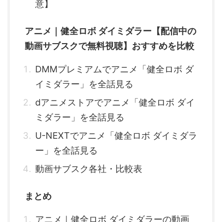
意】
アニメ｜健全ロボ ダイミダラー【配信中の
動画サブスクで無料視聴】おすすめを比較
DMMプレミアムでアニメ「健全ロボ ダ
イミダラー」を全話見る
dアニメストアでアニメ「健全ロボ ダイ
ミダラー」を全話見る
U-NEXTでアニメ「健全ロボ ダイミダラ
ー」を全話見る
動画サブスク各社・比較表
まとめ
アニメ｜健全ロボ ダイミダラーの動画