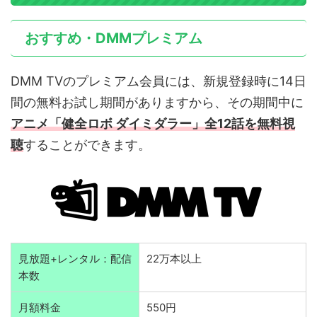
おすすめ・DMMプレミアム
DMM TVのプレミアム会員には、新規登録時に14日
間の無料お試し期間がありますから、その期間中に
アニメ「健全ロボ ダイミダラー」全12話を無料視
聴
することができます。
見放題+レンタル：配信
22万本以上
本数
月額料金
550円