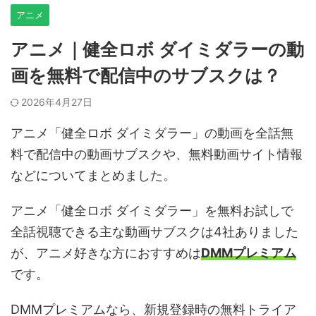
アニメ
アニメ｜健全ロボ ダイミダラーの動
画を無料で配信中のサブスクは？
2026年4月27日
アニメ「健全ロボ ダイミダラー」の動画を全話無
料で配信中の動画サブスクや、無料動画サイト情報
などについてまとめました。
アニメ「健全ロボ ダイミダラー」を無料お試しで
全話視聴できる主な動画サブスクは4社ありました
が、アニメ好きな方におすすめは
DMMプレミアム
です。
DMMプレミアムなら、新規登録時の無料トライア