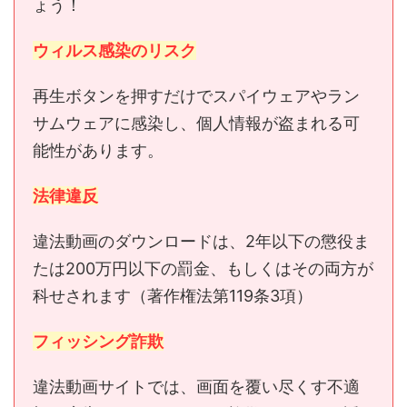
ょう！
ことができます。 アニメ動画
作品】 ・暗殺教室を見る順番
の無料視聴【おすすめVOD】
【全5作品】 ・うたプリを見る
アニメ｜おすすめ作品【ベス
ウィルス感染のリスク
順番【全7作品】 ・うたわれる
ト10】 年間150作品以上のア
ものを見る順番 ...
ニメを見ている管理人が、面
再生ボタンを押すだけでスパイウェアやラン
白かった！感動した！泣 ...
サムウェアに感染し、個人情報が盗まれる可
能性があります。
法律違反
違法動画のダウンロードは、2年以下の懲役ま
たは200万円以下の罰金、もしくはその両方が
科せされます（著作権法第119条3項）
フィッシング詐欺
違法動画サイトでは、画面を覆い尽くす不適