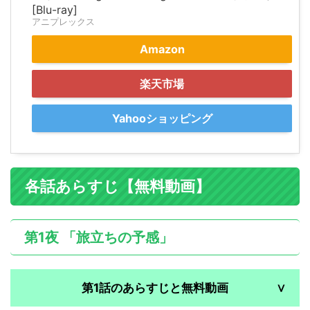
ギ シンドバッドの冒険』の配
[Blu-ray]
信状況一覧表です。 見放題配
アニプレックス
信されている動 ...
Amazon
楽天市場
Yahooショッピング
各話あらすじ【無料動画】
第1夜 「旅立ちの予感」
第1話のあらすじと無料動画