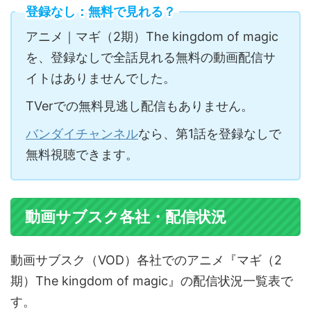
登録なし：無料で見れる？
アニメ｜マギ（2期）The kingdom of magic
を、登録なしで全話見れる無料の動画配信サ
イトはありませんでした。
TVerでの無料見逃し配信もありません。
バンダイチャンネル
なら、第1話を登録なしで
無料視聴できます。
動画サブスク各社・配信状況
動画サブスク（VOD）各社でのアニメ『マギ（2
期）The kingdom of magic』の配信状況一覧表で
す。