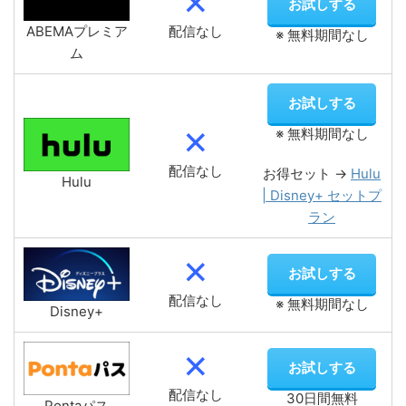
お試しする
ABEMAプレミア
配信なし
※ 無料期間なし
ム
お試しする
×
※ 無料期間なし
配信なし
お得セット →
Hulu
Hulu
| Disney+ セットプ
ラン
×
お試しする
配信なし
※ 無料期間なし
Disney+
×
お試しする
配信なし
30日間無料
Pontaパス