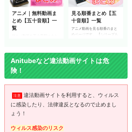
2026/6/1
2026/6/1
アニメ｜無料動画ま
見る順番まとめ【五
とめ【五十音順】一
十音順】一覧
覧
アニメ動画を見る順番のまと
めページです。 【シリーズも
アニメ動画を五十音順にまと
の】アニメごとに全シリーズ
めました。 無料お試しで全話
動画を見る順番と、どこで見
視聴できるアニメ動画の作品
れるのか？、また、一気見に
別一覧ページです。 以下の各
おすすめの動画配信サブスク
Anitubeなど違法動画サイトは危
アニメ作品タイトルをクリッ
（VOD）や配信状況などをご
クすれば、無料動画サイト情
険！
紹介しています。 それぞれの
報や、動画サブスク（VOD）
作品ごとの詳細は、以下の各
各社の配信状況が作品ごとに
アニメタイトルをクリックし
チェックできます。 その作品
てご確認くださいませ。 アニ
が動画サブスクで見放題配信
メ動画の無料視聴方法【おす
違法動画サイトを利用すると、ウィルス
していれば、初めての方向け
注意
すめVOD】 アニメ動画【見る
の「無料お試しトライアル」
に感染したり、法律違反となるので止めまし
順番】五十音順 あ行のアニメ
を利用して、動画を全話見る
・青の祓魔師を見る順番【全5
ょう！
ことができます。 アニメ動画
作品】 ・暗殺教室を見る順番
の無料視聴【おすすめVOD】
【全5作品】 ・うたプリを見る
アニメ｜おすすめ作品【ベス
ウィルス感染のリスク
順番【全7作品】 ・うたわれる
ト10】 年間150作品以上のア