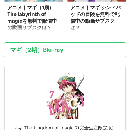
アニメ｜マギ（1期）
アニメ｜マギ シンドバ
The labyrinth of
ッドの冒険を無料で配
magicを無料で配信中
信中の動画サブスク
の動画サブスクは？
は？
アニメ「マギ（1期）The
アニメ「マギ シンドバッドの
labyrinth of magic」を無料で
冒険」を無料で配信中の動画
配信中の動画サブスク
サブスク（VOD）や、無料動
マギ（2期）Blu-ray
（VOD）や、無料動画サイト
画サイト情報などについてま
情報などについてまとめまし
とめました。 アニメ「マギ シ
た。 アニメ「マギ（1期）The
ンドバッドの冒険」を見放題
labyrinth of magic」を見放題
で配信中の主な動画サブスク
で配信中の主な動画サブスク
は3社アニメ「マギ シンドバッ
は2社アニメ「マギ（1期）The
ドの冒険」全13話を見放題で
labyrinth of magic」全25話を
見ることができます。 アニメ
見放題で見ることができま
｜マギ シンドバッド【無料動
す。 アニメ｜マギ（1期）The
画・配信中の動画サブスク】
labyrinth of magic【無料動
どこで見れる？ 無料動画サイ
画・配信中の動画サブスク】
ト・配信状況 動画サブスク各
どこで見れる？ 無料動画サイ
社・配信状況 動画サブスク
ト・配信状況 動画 ...
（VOD）各社でのアニメ『マ
マギ The kingdom of magic 7(完全生産限定版)