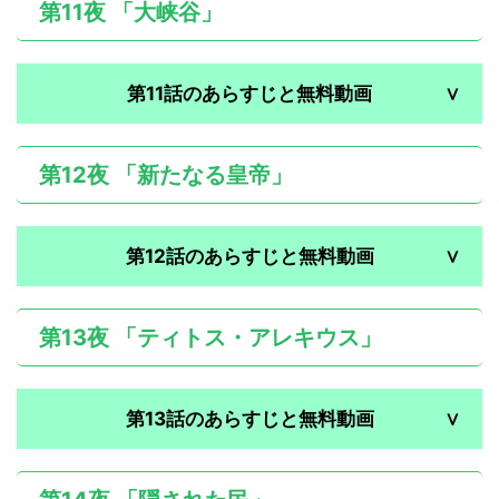
第11夜 「大峡谷」
第11話のあらすじと無料動画
第12夜 「新たなる皇帝」
第12話のあらすじと無料動画
第13夜 「ティトス・アレキウス」
第13話のあらすじと無料動画