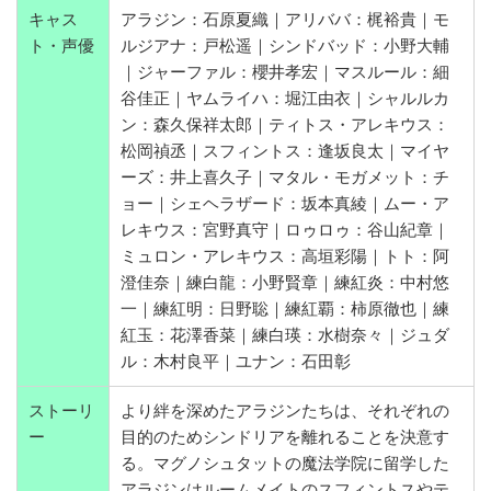
キャス
アラジン：石原夏織｜アリババ：梶裕貴｜モ
ト・声優
ルジアナ：戸松遥｜シンドバッド：小野大輔
｜ジャーファル：櫻井孝宏｜マスルール：細
谷佳正｜ヤムライハ：堀江由衣｜シャルルカ
ン：森久保祥太郎｜ティトス・アレキウス：
松岡禎丞｜スフィントス：逢坂良太｜マイヤ
ーズ：井上喜久子｜マタル・モガメット：チ
ョー｜シェヘラザード：坂本真綾｜ムー・ア
レキウス：宮野真守｜ロゥロゥ：谷山紀章｜
ミュロン・アレキウス：高垣彩陽｜トト：阿
澄佳奈｜練白龍：小野賢章｜練紅炎：中村悠
一｜練紅明：日野聡｜練紅覇：柿原徹也｜練
紅玉：花澤香菜｜練白瑛：水樹奈々｜ジュダ
ル：木村良平｜ユナン：石田彰
ストーリ
より絆を深めたアラジンたちは、それぞれの
ー
目的のためシンドリアを離れることを決意す
る。マグノシュタットの魔法学院に留学した
アラジンはルームメイトのスフィントスやテ