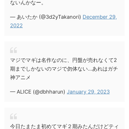
ないんかなー。
— あいたか (@3d2yTakanori)
December 29,
2022
マジでマギは名作なのに、円盤が売れなくて2
期までしかないのマジで勿体ない…あれはガチ
神アニメ
— ALICE (@dbhharun)
January 29, 2023
今日たまたま初めてマギ２期みたんだけどティ