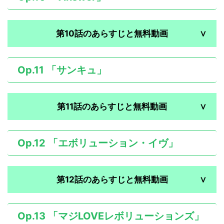
第10話のあらすじと無料動画
Op.11 「サンキュ」
第11話のあらすじと無料動画
Op.12 「エボリューション・イヴ」
第12話のあらすじと無料動画
Op.13 「マジLOVEレボリューションズ」