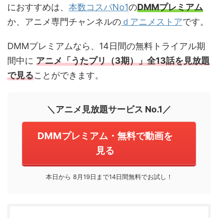
におすすめは、
本数コスパNo1
の
DMMプレミアム
か、アニメ専門チャンネルの
ｄアニメストア
です。
DMMプレミアムなら、14日間の無料トライアル期
間中に
アニメ「うたプリ（3期）」全13話を見放題
で見る
ことができます。
＼アニメ見放題サービス No.1／
DMMプレミアム・無料で動画を
見る
本日から 8月19日まで14日間無料でお試し！