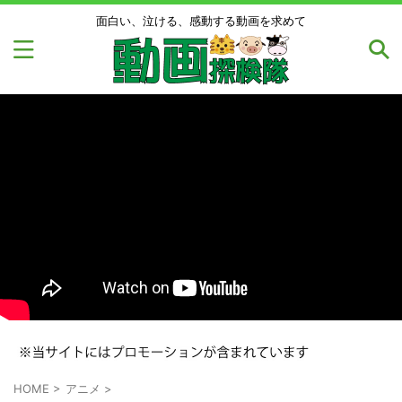
面白い、泣ける、感動する動画を求めて
HOME
>
アニメ
>