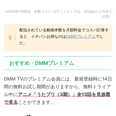
※2026年7月時点、本数コスパ（dアニメストアは、1作品あたり15本で
計算）
配信されている動画本数を月額料金でコスパ計算す
ると、イチバンお得なのは
DMMプレミアム
でし
た。
おすすめ・DMMプレミアム
DMM TVのプレミアム会員には、新規登録時に14日
間の無料お試し期間がありますから、無料トライア
ル中に
アニメ「うたプリ（3期）」全13話を見放題
で見る
ことができます。