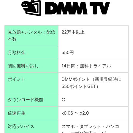
見放題+レンタル：配信
22万本以上
本数
月額料金
550円
初回無料お試し
14日間：無料トライアル
ポイント
DMMポイント（新規登録時に
550ポイントGET）
ダウンロード機能
○
倍速再生
x0.06 〜 x2.0
対応デバイス
スマホ・タブレット・パソコ