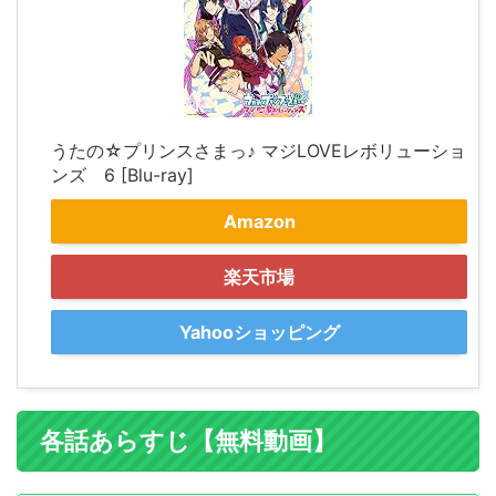
などについてまとめました。
アニメ「うたプリ（4期）」を
見放題で見逃し配信中の主な
動画サブスクは6社アニメ「う
たプリ（4期）」全13話を見放
題で見ることができます。 ア
うたの☆プリンスさまっ♪ マジLOVEレボリューショ
ニメ｜『うたプリ（4期）』う
ンズ 6 [Blu-ray]
たの☆プリンスさまっ♪マジ
LOVEレジェンドスターはどこ
Amazon
で見れる？【無料動画・見逃
し配信中のサブスク】 無料動
画サイト・配信状況 動画サブ
楽天市場
スク・見逃し ...
Yahooショッピング
各話あらすじ【無料動画】