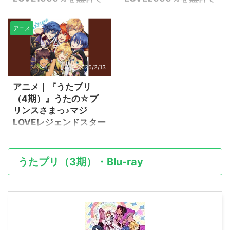
配信中の動画サブスク
配信中の動画サブスク
は？
は？
アニメ
アニメ「うたプリ（1期）｜う
アニメ「うたプリ（2期）｜う
たの☆プリンスさまっ♪マジ
たの☆プリンスさまっ♪マジ
LOVE1000％」を無料で配信中
LOVE2000％」を無料で配信
2025/2/13
の動画サブスク（VOD）や、
中の動画サブスク（VOD）
無料動画サイト情報などにつ
や、無料動画サイト情報など
アニメ｜『うたプリ
いてまとめました。 アニメ
についてまとめました。 アニ
（4期）』うたの☆プ
「うたプリ（1期）」を見放題
メ「うたプリ（2期）」を見放
リンスさまっ♪マジ
で配信中の主な動画サブスク
題で配信中の主な動画サブス
LOVEレジェンドスター
は6社アニメ「うたプリ（1
クは6社アニメ「うたプリ（2
はどこで見れる？【見
期）」全13話を見放題で見る
期）」全13話を見放題で見る
ことができます。 アニメ｜
ことができます。 アニメ｜
逃し無料配信中のサブ
『うたプリ（1期）』うたの☆
『うたプリ（2期）』うたの☆
スク】
うたプリ（3期）・Blu-ray
プリンスさまっ♪マジ
プリンスさまっ♪マジ
アニメ「うたプリ（4期）｜う
LOVE1000％【無料動画・配信
LOVE2000％【無料動画・配
たの☆プリンスさまっ♪マジ
中の動画サブスク】どこで見
信中の動画サブスク】どこで
LOVEレジェンドスター」はど
れる？ 無料動画サイト・配信
見れる？ 無料動画サイト・配
こで見れるのか、動画サブス
状況 動画サブスク・無料配信
信状況 動画サブスク・無料配
ク（VOD）各社の見逃し配信
状況 動画サブスク（VOD）各
信状況 動画サブスク（VOD）
状況や、無料動画サイト情報
社でのアニメ『 ...
各社でのアニメ『 ...