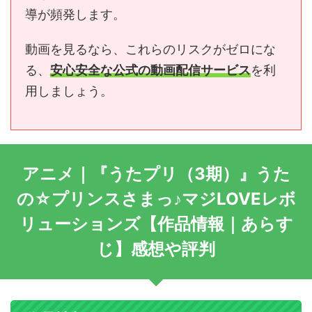
導が頻発します。
動画を見るなら、これらのリスクがゼロにな
る、
安心安全な公式の動画配信サービス
を利
用しましょう。
アニメ｜『うたプリ（3期）』うた
の☆プリンスさまっ♪マジLOVEレボ
リューションズ【作品情報｜あらす
じ】感想や評判