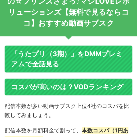
の☆プリンスさまっ♪マジLOVEレボ
リューションズ【無料で見るならコ
コ】おすすめ動画サブスク
「うたプリ（3期）」をDMMプレミ
アムで全話見る
コスパが高いのは？VODランキング
配信本数が多い動画サブスク上位4社のコスパを比
較してみましょう。
配信本数を月額料金で割って、
本数コスパ（1円あ