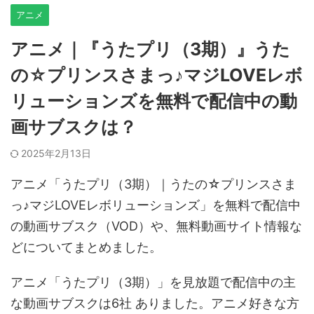
アニメ
アニメ｜『うたプリ（3期）』うた
の☆プリンスさまっ♪マジLOVEレボ
リューションズを無料で配信中の動
画サブスクは？
2025年2月13日
アニメ「うたプリ（3期）｜うたの☆プリンスさま
っ♪マジLOVEレボリューションズ」を無料で配信中
の動画サブスク（VOD）や、無料動画サイト情報な
どについてまとめました。
アニメ「うたプリ（3期）」を見放題で配信中の主
な動画サブスクは6社 ありました。アニメ好きな方