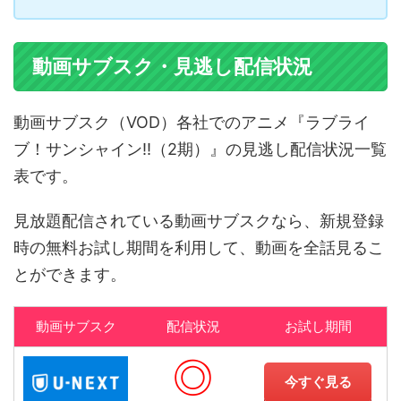
動画サブスク・見逃し配信状況
動画サブスク（VOD）各社でのアニメ『ラブライ
ブ！サンシャイン!!（2期）』の見逃し配信状況一覧
表です。
見放題配信されている動画サブスクなら、新規登録
時の無料お試し期間を利用して、動画を全話見るこ
とができます。
動画サブスク
配信状況
お試し期間
◎
今すぐ見る