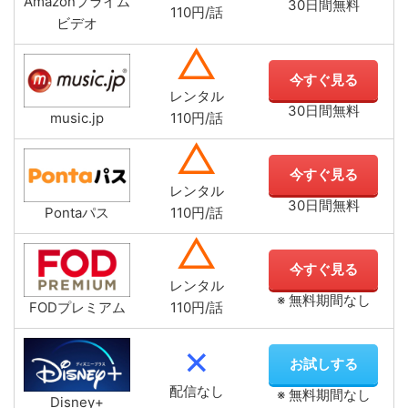
Amazonプライム
30日間無料
110円/話
ビデオ
△
今すぐ見る
レンタル
30日間無料
music.jp
110円/話
△
今すぐ見る
レンタル
30日間無料
Pontaパス
110円/話
△
今すぐ見る
レンタル
※ 無料期間なし
FODプレミアム
110円/話
×
お試しする
配信なし
※ 無料期間なし
Disney+