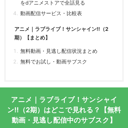
をdアニメストアで全話見る
動画配信サービス・比較表
アニメ｜ラブライブ！サンシャイン!!（2
期）【まとめ】
無料動画・見逃し配信状況まとめ
無料でお試し・動画サブスク
アニメ｜ラブライブ！サンシャイ
ン!!（2期）はどこで見れる？【無料
動画・見逃し配信中のサブスク】