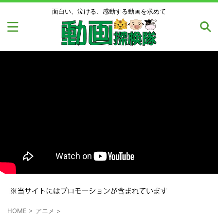
面白い、泣ける、感動する動画を求めて
HOME
>
アニメ
>