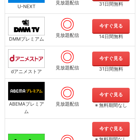
見放題配信
31日間無料
U-NEXT
◎
今すぐ見る
見放題配信
14日間無料
DMMプレミアム
◎
今すぐ見る
見放題配信
31日間無料
dアニメストア
◎
今すぐ見る
ABEMAプレミア
見放題配信
※ 無料期間なし
ム
今すぐ見る
※ 無料期間なし