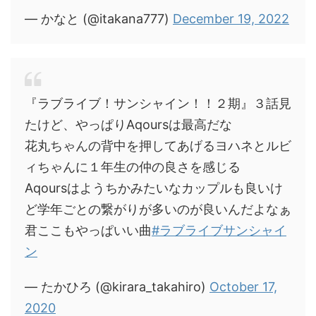
— かなと (@itakana777)
December 19, 2022
『ラブライブ！サンシャイン！！２期』３話見
たけど、やっぱりAqoursは最高だな
花丸ちゃんの背中を押してあげるヨハネとルビ
ィちゃんに１年生の仲の良さを感じる
Aqoursはようちかみたいなカップルも良いけ
ど学年ごとの繋がりが多いのが良いんだよなぁ
君ここもやっぱいい曲
#ラブライブサンシャイ
ン
— たかひろ (@kirara_takahiro)
October 17,
2020