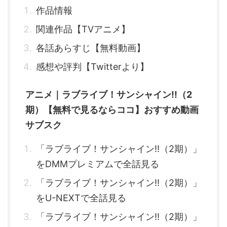
作品情報
関連作品【TVアニメ】
各話あらすじ【無料動画】
感想や評判【Twitterより】
アニメ｜ラブライブ！サンシャイン!!（2
期）【無料で見るならココ】おすすめ動画
サブスク
「ラブライブ！サンシャイン!!（2期）」
をDMMプレミアムで全話見る
「ラブライブ！サンシャイン!!（2期）」
をU-NEXTで全話見る
「ラブライブ！サンシャイン!!（2期）」