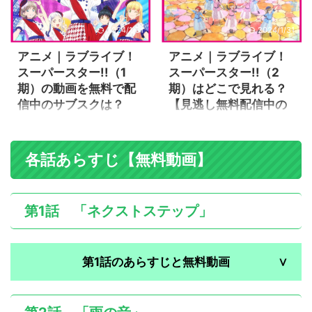
（1期）」の動画を無料で配信
学園スクールアイドル同好会
（1期）」全13話を見放題で見
題・配信状況】 無料動画サイ
中の動画サブスク（VOD）
（2期）」はどこで見れるの
ることができます。 アニメ｜
ト・見逃し配信状況 動画サブ
や、無料動画サイト情報など
2024/1/31
2024/1/31
か、動画サブスク（VOD）各
ラブライブ！サンシャイン!!
スク・配信状況の一覧 動画サ
についてまとめました。 アニ
社の見逃し配信状況や、無料
（1期）【無料 ...
ブスク（V ...
アニメ｜ラブライブ！
アニメ｜ラブライブ！
メ「ラブライブ！虹ヶ咲学園
動画サイト情報などについて
スーパースター!!（1
スーパースター!!（2
スクールアイドル同好会（1
まとめました。 アニメ「ラブ
期）の動画を無料で配
期）はどこで見れる？
期）」を見放題で配信中の主
ライブ！虹ヶ咲学園スクール
信中のサブスクは？
【見逃し無料配信中の
な動画サブスクは6社あり、そ
アイドル同好会（2期）」を見
の内5社では初めての方向けの
サブスク】
放題で見逃し配信中の主な動
アニメ「ラブライブ！スーパ
無料お試し登録を利用して、
画サブスクは5社あり、どこを
ースター!!（1期）」の動画を
アニメ「ラブライブ！スーパ
動画の全話視聴が楽しめま
選んでも初めての方向けの無
無料で配信中の動画サブスク
ースター!!（2期）」はどこで
各話あらすじ【無料動画】
す。 DMMプレミアムなら、30
料お試し登録を利用して、動
（VOD）や、無料動画サイト
見れるのか、動画サブスク
日間の無料トライアル期間中
画の全話視聴が楽しめます。
情報などについてまとめまし
（VOD）各社の見逃し配信状
に、アニメ「ラブライブ！虹
DMMプレミアムなら、30日間
た。 アニメ「ラブライブ！ス
況や、無料動画サイト情報な
ヶ咲学園スクールアイドル同
の無料トライアル期間中に、
第1話 「ネクストステップ」
ーパースター!!（1期）」を見
どについてまとめました。 ア
好会（1期）」全13話を見放題
アニメ「ラブライブ！虹ヶ咲
放題で配信中の主な動画サブ
ニメ「ラブライブ！スーパー
で見ることができます。 ア ...
学園スクールアイドル同好会
スクは6社あり、その内5社で
スター!!（2期）」を見放題で
（2期）」全13話を見放題で ...
は初めての方向けの無料お試
見逃し配信中の主な動画サブ
第1話のあらすじと無料動画
し登録を利用して、動画の全
スクは6社あり、その内5社で
話視聴が楽しめます。 DMMプ
は初めての方向けの無料お試
レミアムなら、30日間の無料
し登録を利用して、動画の全