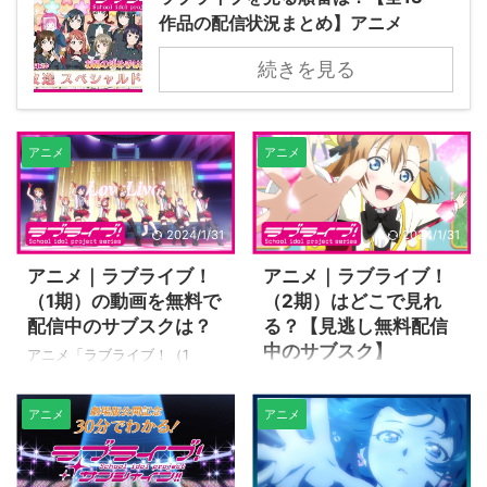
作品の配信状況まとめ】アニメ
続きを見る
アニメ
アニメ
2024/1/31
2024/1/31
アニメ｜ラブライブ！
アニメ｜ラブライブ！
（1期）の動画を無料で
（2期）はどこで見れ
配信中のサブスクは？
る？【見逃し無料配信
中のサブスク】
アニメ「ラブライブ！（1
期）」の動画を無料で配信中
アニメ「ラブライブ！（2
の動画サブスク（VOD）や、
期）」はどこで見れるのか、
アニメ
アニメ
無料動画サイト情報などにつ
動画サブスク（VOD）各社の
いてまとめました。 アニメ
見逃し配信状況や、無料動画
「ラブライブ！（1期）」を見
サイト情報などについてまと