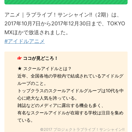
アニメ｜ラブライブ！サンシャイン!!（2期）は、
2017年10月7日から2017年12月30日まで、TOKYO
MXほかで放送されました。
#アイドルアニメ
ココが見どころ！
★ スクールアイドルとは？
近年、全国各地の学校内で結成されているアイドルグ
ループのこと。
トップクラスのスクールアイドルグループは10代を中
心に絶大な人気を誇っている。
雑誌などのメディアに露出する機会も多く、
有名なスクールアイドルが在籍する学校は注目を集め
ている。
©2017 プロジェクトラブライブ！サンシャイン!!