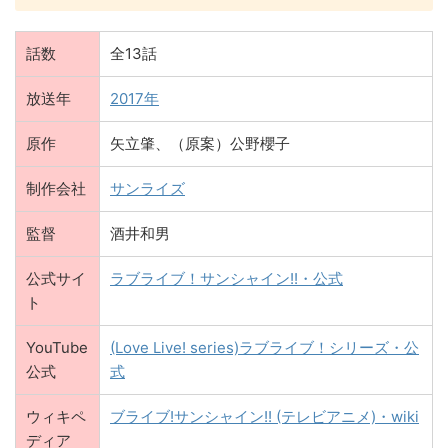
話数
全13話
放送年
2017年
原作
矢立肇、（原案）公野櫻子
制作会社
サンライズ
監督
酒井和男
公式サイ
ラブライブ！サンシャイン!!・公式
ト
YouTube
(Love Live! series)ラブライブ！シリーズ・公
公式
式
ウィキペ
ブライブ!サンシャイン!! (テレビアニメ)・wiki
ディア