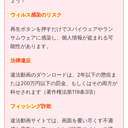
ょう！
作品】 ・暗殺教室を見る順番
の無料視聴【おすすめVOD】
【全5作品】 ・うたプリを見る
アニメ｜おすすめ作品【ベス
ウィルス感染のリスク
順番【全7作品】 ・うたわれる
ト10】 年間150作品以上のア
ものを見る順番 ...
ニメを見ている管理人が、面
再生ボタンを押すだけでスパイウェアやラン
白かった！感動した！泣 ...
サムウェアに感染し、個人情報が盗まれる可
能性があります。
法律違反
違法動画のダウンロードは、2年以下の懲役ま
たは200万円以下の罰金、もしくはその両方が
科せされます（著作権法第119条3項）
フィッシング詐欺
違法動画サイトでは、画面を覆い尽くす不適