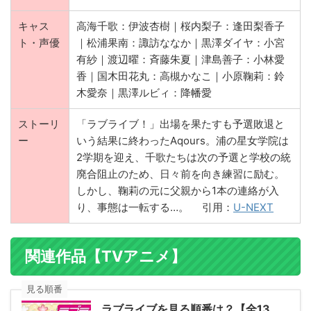
キャス
高海千歌：伊波杏樹｜桜内梨子：逢田梨香子
ト・声優
｜松浦果南：諏訪ななか｜黒澤ダイヤ：小宮
有紗｜渡辺曜：斉藤朱夏｜津島善子：小林愛
香｜国木田花丸：高槻かなこ｜小原鞠莉：鈴
木愛奈｜黒澤ルビィ：降幡愛
ストーリ
「ラブライブ！」出場を果たすも予選敗退と
ー
いう結果に終わったAqours。浦の星女学院は
2学期を迎え、千歌たちは次の予選と学校の統
廃合阻止のため、日々前を向き練習に励む。
しかし、鞠莉の元に父親から1本の連絡が入
り、事態は一転する…。 引用：
U-NEXT
関連作品【TVアニメ】
見る順番
ラブライブを見る順番は？【全13