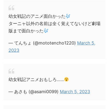
幼女戦記のアニメ面白かった
ターニャ以外の名前は全く覚えてないけど劇場
版まで面白かった
— てんちょ (@mototencho1220)
March 5,
2023
幼女戦記アニメおもしろ……
— あさも (@asami0099)
March 5, 2023