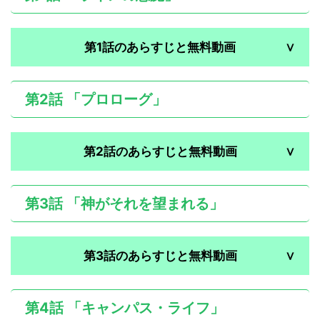
第1話のあらすじと無料動画
第2話 「プロローグ」
第2話のあらすじと無料動画
第3話 「神がそれを望まれる」
第3話のあらすじと無料動画
第4話 「キャンパス・ライフ」