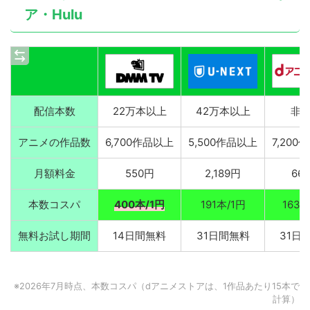
ア・Hulu
配信本数
22万本以上
42万本以上
非
アニメの作品数
6,700作品以上
5,500作品以上
7,200
月額料金
550円
2,189円
66
本数コスパ
400本/1円
191本/1円
163本
無料お試し期間
14日間無料
31日間無料
31日
※2026年7月時点、本数コスパ（dアニメストアは、1作品あたり15本で
計算）