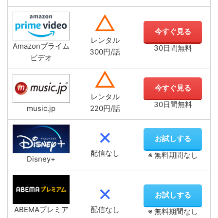
△
今すぐ見る
レンタル
Amazonプライム
30日間無料
300円/話
ビデオ
△
今すぐ見る
レンタル
30日間無料
music.jp
220円/話
×
お試しする
配信なし
※ 無料期間なし
Disney+
×
お試しする
ABEMAプレミア
配信なし
※ 無料期間なし