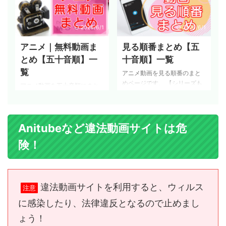
2026/6/1
2026/6/1
アニメ｜無料動画ま
見る順番まとめ【五
とめ【五十音順】一
十音順】一覧
覧
アニメ動画を見る順番のまと
めページです。 【シリーズも
アニメ動画を五十音順にまと
の】アニメごとに全シリーズ
めました。 無料お試しで全話
動画を見る順番と、どこで見
視聴できるアニメ動画の作品
れるのか？、また、一気見に
別一覧ページです。 以下の各
おすすめの動画配信サブスク
Anitubeなど違法動画サイトは危
アニメ作品タイトルをクリッ
（VOD）や配信状況などをご
クすれば、無料動画サイト情
険！
紹介しています。 それぞれの
報や、動画サブスク（VOD）
作品ごとの詳細は、以下の各
各社の配信状況が作品ごとに
アニメタイトルをクリックし
チェックできます。 その作品
てご確認くださいませ。 アニ
が動画サブスクで見放題配信
メ動画の無料視聴方法【おす
違法動画サイトを利用すると、ウィルス
していれば、初めての方向け
注意
すめVOD】 アニメ動画【見る
の「無料お試しトライアル」
に感染したり、法律違反となるので止めまし
順番】五十音順 あ行のアニメ
を利用して、動画を全話見る
・青の祓魔師を見る順番【全5
ょう！
ことができます。 アニメ動画
作品】 ・暗殺教室を見る順番