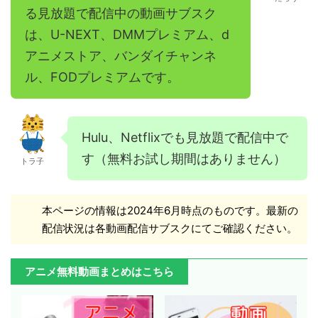
る見放題で配信中の動画サブスク
は、U-NEXT、DMMプレミアム、d
アニメストア、バンダイチャンネ
ル、FODプレミアムです。
Hulu、Netflixでも見放題で配信中で
す（無料お試し期間はありません）
トラ子
本ページの情報は2024年6月時点のものです。最新の
配信状況は各動画配信サブスクにてご確認ください。
アニメ無料動画まとめはこちら