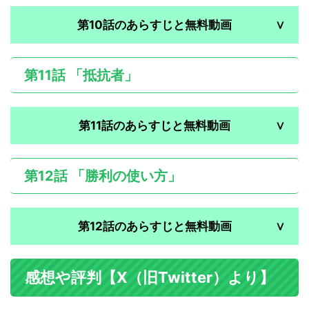
第10話のあらすじと無料動画
第11話 「抵抗者」
第11話のあらすじと無料動画
第12話 「勝利の使い方」
第12話のあらすじと無料動画
感想や評判【X（旧Twitter）より】