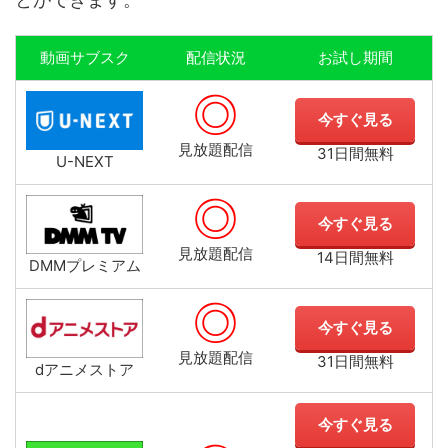
動画サブスク
配信状況
お試し期間
◎
今すぐ見る
見放題配信
31日間無料
U-NEXT
◎
今すぐ見る
見放題配信
14日間無料
DMMプレミアム
◎
今すぐ見る
見放題配信
31日間無料
dアニメストア
今すぐ見る