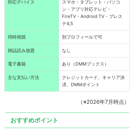
対応デバイス
スマホ・タブレット・パソコ
ン・アプリ対応テレビ・
FireTV・Android TV・プレス
テ4,5
同時視聴
別プロフィールで可
雑誌読み放題
なし
電子書籍
あり（DMMブックス）
主な支払い方法
クレジットカード、キャリア決
済、DMMポイント
（※2026年7月時点）
おすすめポイント