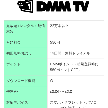
見放題+レンタル：配信
22万本以上
本数
月額料金
550円
初回無料お試し
14日間：無料トライアル
ポイント
DMMポイント（新規登録時に
550ポイントGET）
ダウンロード機能
○
倍速再生
x0.06 〜 x2.0
対応デバイス
スマホ・タブレット・パソコ