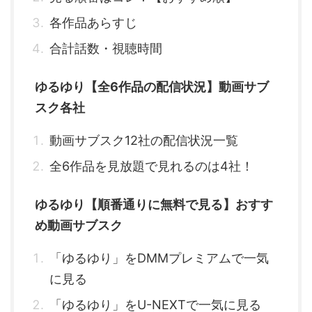
各作品あらすじ
合計話数・視聴時間
ゆるゆり【全6作品の配信状況】動画サブ
スク各社
動画サブスク12社の配信状況一覧
全6作品を見放題で見れるのは4社！
ゆるゆり【順番通りに無料で見る】おすす
め動画サブスク
「ゆるゆり」をDMMプレミアムで一気
に見る
「ゆるゆり」をU-NEXTで一気に見る