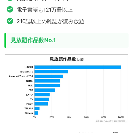
電子書籍も121万冊以上
210誌以上の雑誌が読み放題
見放題作品数No.1