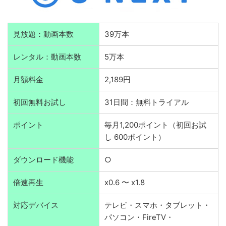
見放題：動画本数
39万本
レンタル：動画本数
5万本
月額料金
2,189円
初回無料お試し
31日間：無料トライアル
ポイント
毎月1,200ポイント（初回お試
し 600ポイント）
ダウンロード機能
○
倍速再生
x0.6 〜 x1.8
対応デバイス
テレビ・スマホ・タブレット・
パソコン・FireTV・