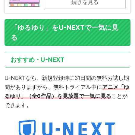
続きを見る
「ゆるゆり」をU-NEXTで一気に見
る
おすすめ・U-NEXT
U-NEXTなら、新規登録時に31日間の無料お試し期
間がありますから、無料トライアル中に
アニメ「ゆ
るゆり」（全6作品）を見放題で一気に見る
ことが
できます。