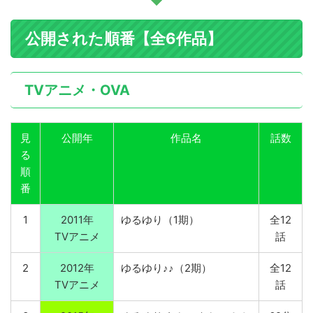
公開された順番【全6作品】
TVアニメ・OVA
見
公開年
作品名
話数
る
順
番
1
2011年
ゆるゆり（1期）
全12
TVアニメ
話
2
2012年
ゆるゆり♪♪（2期）
全12
TVアニメ
話