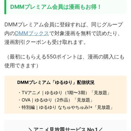
DMMプレミアム会員は漫画もお得！
DMMプレミアム会員に登録すれば、同じグループ
内の
DMMブックス
で対象漫画を無料で読めたり、
漫画割引クーポンも受け取れます。
（最初にもらえる550ポイントは、漫画の購入にも
使用できます）
DMMプレミアム「ゆるゆり」配信状況
・TVアニメ｜ゆるゆり（1期〜3期）「見放題」
・OVA｜ゆるゆり（2作品）「見放題」
・特別編｜ゆるゆり なちゅやちゅみ!+「見放題」
＼アニメ見放題サービス No.1／