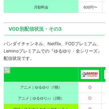
月額料金
600円〜
VOD別配信状況・その3
バンダイチャンネル、Netflix、FODプレミアム、
Leminoプレミアムでの『ゆるゆり・全シリーズ』
配信状況です。
アニメ｜ゆるゆり（1期）
◎
アニメ｜ゆるゆり♪♪（2期）
◎