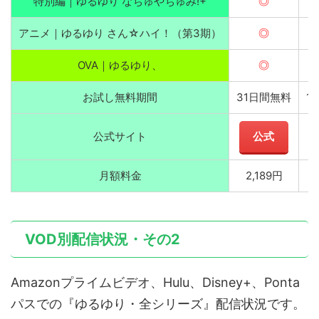
特別編｜ゆるゆり なちゅやちゅみ!+
◎
アニメ｜ゆるゆり さん☆ハイ！（第3期）
◎
OVA｜ゆるゆり、
◎
お試し無料期間
31日間無料
1
公式サイト
公式
月額料金
2,189円
VOD別配信状況・その2
Amazonプライムビデオ、Hulu、Disney+、Ponta
パスでの『ゆるゆり・全シリーズ』配信状況です。