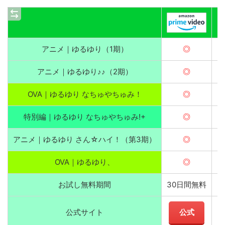
アニメ｜ゆるゆり（1期）
◎
アニメ｜ゆるゆり♪♪（2期）
◎
OVA｜ゆるゆり なちゅやちゅみ！
◎
特別編｜ゆるゆり なちゅやちゅみ!+
◎
アニメ｜ゆるゆり さん☆ハイ！（第3期）
◎
OVA｜ゆるゆり、
◎
お試し無料期間
30日間無料
お
公式サイト
公式