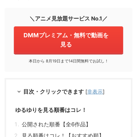
＼アニメ見放題サービス No.1／
DMMプレミアム・無料で動画を
見る
本日から 8月19日まで14日間無料でお試し！
目次・クリックできます
[
非表示
]
ゆるゆりを見る順番はコレ！
公開された順番【全6作品】
見る順番はコレ！【おすすめ順】