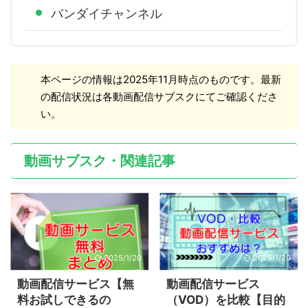
バンダイチャンネル
本ページの情報は2025年11月時点のものです。最新
の配信状況は各動画配信サブスクにてご確認くださ
い。
動画サブスク・関連記事
2025/1/20
2025/1/20
動画配信サービス【無
動画配信サービス
料お試しできるの
（VOD）を比較【目的