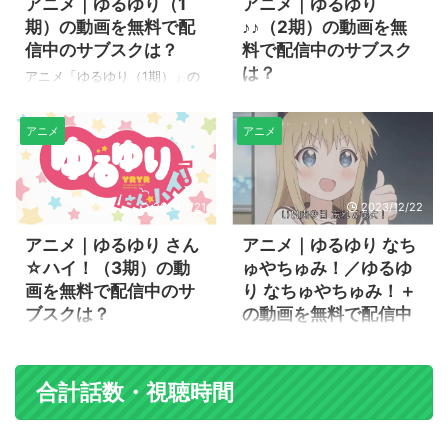
アニメ｜ゆるゆり（1
アニメ｜ゆるゆり
期）の動画を無料で配
♪♪（2期）の動画を無
信中のサブスクは？
料で配信中のサブスク
は？
アニメ「ゆるゆり（1期）」の
動画を無料で配信中の動画サ
アニメ「ゆるゆり♪♪（2期）」
ブスク（VOD）や、無料動画
の動画を無料で配信中の動画
アニメ
アニメ
サイト情報などについてまと
サブスク（VOD）や、無料動
めました。 アニメ「ゆるゆり
画サイト情報などについてま
（1期）」を見放題で配信中の
とめました。 アニメ「ゆるゆ
主な動画サブスクは6社あり、
り♪♪（2期）」を見放題で配信
2024/1/21
2023/12/22
どこを選んでも初めての方向
中の主な動画サブスクは6社あ
アニメ｜ゆるゆり さん
アニメ｜ゆるゆり なち
けの無料お試し登録を利用し
り、どこを選んでも初めての
☆ハイ！（3期）の動
ゅやちゅみ！／ゆるゆ
て、動画の全話視聴が楽しめ
方向けの無料お試し登録を利
ます。 DMMプレミアムなら、
画を無料で配信中のサ
り なちゅやちゅみ！＋
用して、動画の全話視聴が楽
30日間の無料トライアル期間
しめます。 DMMプレミアムな
ブスクは？
の動画を無料で配信中
中に、アニメ「ゆるゆり（1
ら、30日間の無料トライアル
のサブスクは？
アニメ「ゆるゆり さん☆ハ
期）」全12話を見放題で視聴
期間中に、アニメ「ゆるゆり
イ！（3期）」の動画を無料で
アニメ「ゆるゆり なちゅやち
することができます。 アニメ
♪♪（2期）」全12話を見放題で
配信中の動画サブスク
ゅみ！（OVA）／ゆるゆり な
合計話数・視聴時間
｜ゆるゆり（1期）の動画を無
視聴することができます。 ア
（VOD）や、無料動画サイト
ちゅやちゅみ！＋（TV特別
料で配信中のサブスク【どこ
ニメ｜ゆるゆり♪♪（2期）の動
情報などについてまとめまし
編）」の動画を無料で配信中
で見れる？】 無料動画サイ
画を無料で配信中のサブスク
た。 アニメ「ゆるゆり さん☆
の動画サブスク（VOD）や、