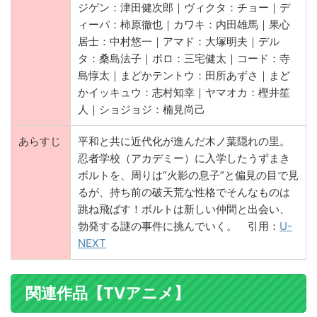
ジゲン：津田健次郎｜ヴィクタ：チョー｜デ
ィーパ：柿原徹也｜カワキ：内田雄馬｜果心
居士：中村悠一｜アマド：大塚明夫｜デル
タ：桑島法子｜ボロ：三宅健太｜コード：寺
島惇太｜まどかテントウ：田所あずさ｜まど
かイッキュウ：志村知幸｜ヤマオカ：樫井笙
人｜ショジョジ：楠見尚己
あらすじ
平和と共に近代化が進んだ木ノ葉隠れの里。
忍者学校（アカデミー）に入学したうずまき
ボルトを、周りは“火影の息子”と偏見の目で見
るが、持ち前の破天荒な性格でそんなものは
跳ね飛ばす！ボルトは新しい仲間と出会い、
勃発する謎の事件に挑んでいく。 引用：
U-
NEXT
関連作品【TVアニメ】