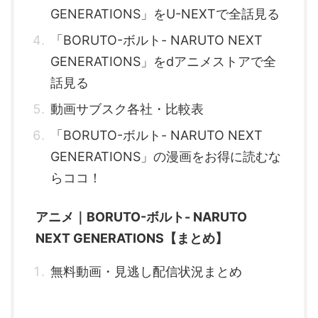
GENERATIONS」をU-NEXTで全話見る
「BORUTO-ボルト- NARUTO NEXT
GENERATIONS」をdアニメストアで全
話見る
動画サブスク各社・比較表
「BORUTO-ボルト- NARUTO NEXT
GENERATIONS」の漫画をお得に読むな
らココ！
アニメ｜BORUTO-ボルト- NARUTO
NEXT GENERATIONS【まとめ】
無料動画・見逃し配信状況まとめ