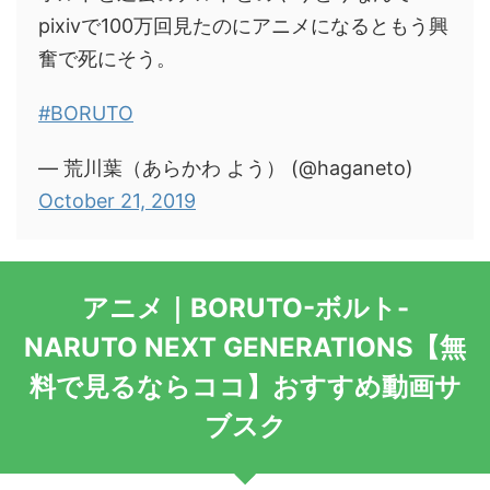
pixivで100万回見たのにアニメになるともう興
奮で死にそう。
#BORUTO
— 荒川葉（あらかわ よう） (@haganeto)
October 21, 2019
アニメ｜BORUTO-ボルト-
NARUTO NEXT GENERATIONS【無
料で見るならココ】おすすめ動画サ
ブスク