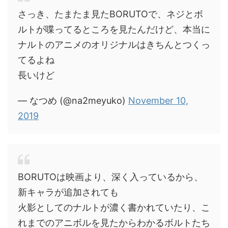
さっき、たまたま見たBORUTOで、ネジとボ
ルトが喋ってるところを見たんだけど、本当に
ナルトのアニメのオリジナルはきちんとつくっ
てるよね
長いけど
— なつめ (@na2meyuko)
November 10,
2019
BORUTOは映画より、深く入っているから、
新キャラが追加されても
火影としてのナルトが濃く書かれていたり、こ
れまでのアニボルを見たからわかるボルトたち