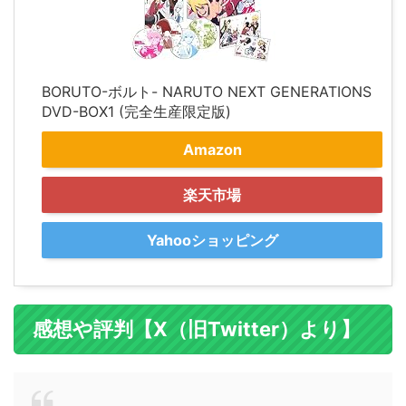
の無料トライアル期間中に、
できます。 アニメ｜NARUTO-
アニメ「NARUTO-ナルト-」
ナルト- 疾風伝【無料動画・配
全220話を見放題で見ることが
信中の動画サブスク】どこで
できます。 アニメ｜NARUTO-
見れる？ 無料動画サイト・配
ナルト-【無料動画・配信中の
信状況 動画サブスク・無料配
BORUTO-ボルト- NARUTO NEXT GENERATIONS
動画サブスク】どこで見れ
信状況 動画サブスク（VOD）
DVD-BOX1 (完全生産限定版)
る？ 無料動画サイト・ ...
各社でのアニメ『NARUTO-ナ
ルト- 疾風伝』の配信状 ...
Amazon
楽天市場
Yahooショッピング
感想や評判【X（旧Twitter）より】