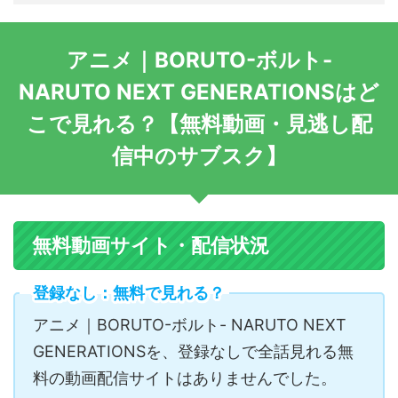
アニメ｜BORUTO-ボルト-
NARUTO NEXT GENERATIONSはど
こで見れる？【無料動画・見逃し配
信中のサブスク】
無料動画サイト・配信状況
登録なし：無料で見れる？
アニメ｜BORUTO-ボルト- NARUTO NEXT
GENERATIONSを、登録なしで全話見れる無
料の動画配信サイトはありませんでした。