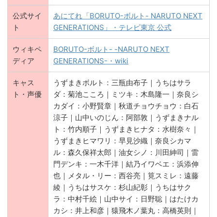
公式サイ
あにてれ「BORUTO-ボルト- NARUTO NEXT
ト
GENERATIONS」・テレビ東京 公式
ウィキペ
BORUTO-ボルト- -NARUTO NEXT
ディア
GENERATIONS-・wiki
キャス
うずまきボルト：三瓶由布子｜うちはサラ
ト・声優
ダ：菊池こころ｜ミツキ：木島隆一｜奈良シ
カダイ：小野賢章｜秋道チョウチョウ：白石
涼子｜山中いのじん：阿部敦｜うずまきナル
ト：竹内順子｜うずまきヒナタ：水樹奈々｜
うずまきヒマワリ：早見沙織｜奈良シカマ
ル：森久保祥太郎｜油女シノ：川田紳司｜雷
門デンキ：一木千洋｜結乃イワベエ：浜添伸
也｜メタル・リー：西谷亮｜筧スミレ：遠藤
綾｜うちはサスケ：杉山紀彰｜うちはサク
ラ：中村千絵｜山中サイ：日野聡｜はたけカ
カシ：井上和彦｜猿飛木ノ葉丸：高橋英則｜