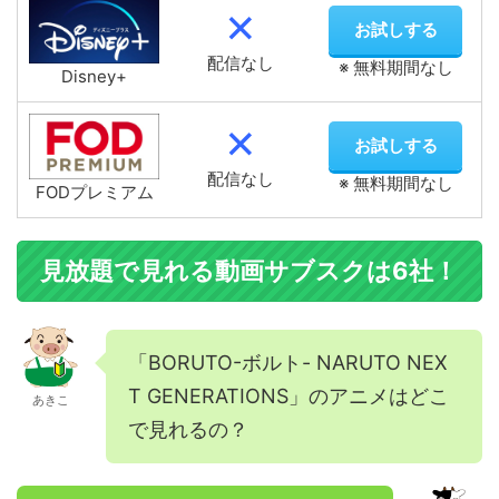
×
お試しする
配信なし
※ 無料期間なし
Disney+
×
お試しする
配信なし
※ 無料期間なし
FODプレミアム
見放題で見れる動画サブスクは6社！
「BORUTO-ボルト- NARUTO NEX
T GENERATIONS」のアニメはどこ
あきこ
で見れるの？