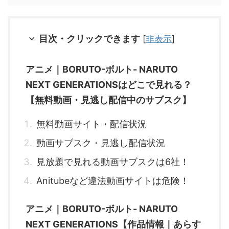
目次・クリックできます
[
非表示
]
アニメ｜BORUTO-ボルト- NARUTO
NEXT GENERATIONSはどこで見れる？
【無料動画・見逃し配信中のサブスク】
無料動画サイト・配信状況
動画サブスク・見逃し配信状況
見放題で見れる動画サブスクは6社！
Anitubeなど違法動画サイトは危険！
アニメ｜BORUTO-ボルト- NARUTO
NEXT GENERATIONS【作品情報｜あらす