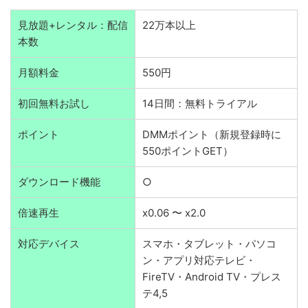
見放題+レンタル：配信
22万本以上
本数
月額料金
550円
初回無料お試し
14日間：無料トライアル
ポイント
DMMポイント（新規登録時に
550ポイントGET）
ダウンロード機能
○
倍速再生
x0.06 〜 x2.0
対応デバイス
スマホ・タブレット・パソコ
ン・アプリ対応テレビ・
FireTV・Android TV・プレス
テ4,5