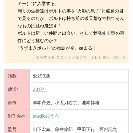
ミー）”に入学する。
周りの生徒達はボルトの事を“火影の息子”と偏見の目
で見るのだが、ボルトは持ち前の破天荒な性格でそん
なものは跳ね飛ばす！
ボルトは新しい仲間と出会い、そして勃発する謎の事
件にどう挑むのか？
“うずまきボルト”の物語が今、始まる!!
©岸本斉史 スコット／集英社・テレビ東京・ぴえろ
話数
全293話
放送年
2017年
原作
岸本斉史、小太刀右京、池本幹雄
制作会社
studioぴえろ
監督
山下宏幸、藤井俊郎、甲田正行、阿部記之