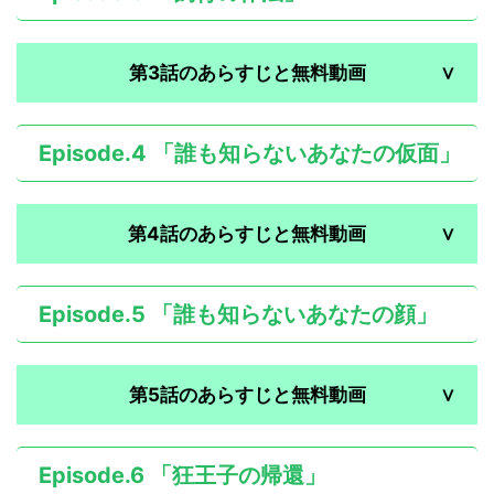
第3話のあらすじと無料動画
Episode.4 「誰も知らないあなたの仮面」
第4話のあらすじと無料動画
Episode.5 「誰も知らないあなたの顔」
第5話のあらすじと無料動画
Episode.6 「狂王子の帰還」