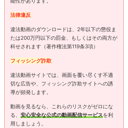
能性があります。
法律違反
違法動画のダウンロードは、2年以下の懲役ま
たは200万円以下の罰金、もしくはその両方が
科せされます（著作権法第119条3項）
フィッシング詐欺
違法動画サイトでは、画面を覆い尽くす不適
切な広告や、フィッシング詐欺サイトへの誘
導が頻発します。
動画を見るなら、これらのリスクがゼロにな
る、
安心安全な公式の動画配信サービス
を利
用しましょう。