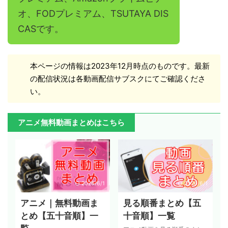
オ、FODプレミアム、TSUTAYA DIS
CASです。
本ページの情報は2023年12月時点のものです。最新
の配信状況は各動画配信サブスクにてご確認くださ
い。
アニメ無料動画まとめはこちら
2026/6/1
2026/6/1
アニメ｜無料動画ま
見る順番まとめ【五
とめ【五十音順】一
十音順】一覧