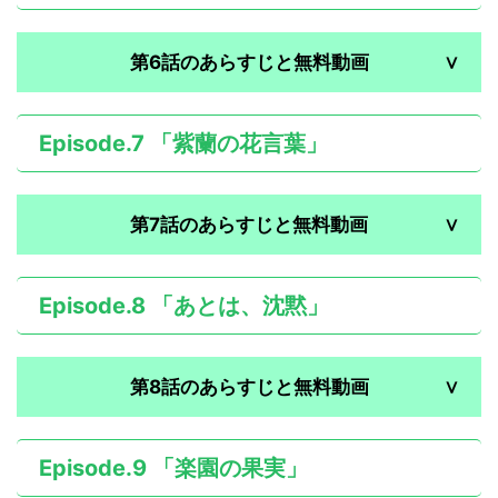
第6話のあらすじと無料動画
Episode.7 「紫蘭の花言葉」
第7話のあらすじと無料動画
Episode.8 「あとは、沈黙」
第8話のあらすじと無料動画
Episode.9 「楽園の果実」