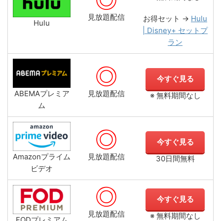
見放題配信
お得セット →
Hulu
Hulu
| Disney+ セットプ
ラン
◎
今すぐ見る
ABEMAプレミア
見放題配信
※ 無料期間なし
ム
◎
今すぐ見る
Amazonプライム
見放題配信
30日間無料
ビデオ
◎
今すぐ見る
見放題配信
※ 無料期間なし
FODプレミアム