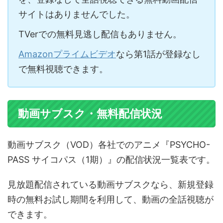
サイトはありませんでした。
TVerでの無料見逃し配信もありません。
Amazonプライムビデオ
なら第1話が登録なし
で無料視聴できます。
動画サブスク・無料配信状況
動画サブスク（VOD）各社でのアニメ『PSYCHO-
PASS サイコパス（1期）』の配信状況一覧表です。
見放題配信されている動画サブスクなら、新規登録
時の無料お試し期間を利用して、動画の全話視聴が
できます。