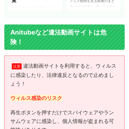
覧
アニメ動画を見る順番のまと
めページです。 【シリーズも
アニメ動画を五十音順にまと
の】アニメごとに全シリーズ
めました。 無料お試しで全話
動画を見る順番と、どこで見
視聴できるアニメ動画の作品
れるのか？、また、一気見に
別一覧ページです。 以下の各
おすすめの動画配信サブスク
Anitubeなど違法動画サイトは危
アニメ作品タイトルをクリッ
（VOD）や配信状況などをご
クすれば、無料動画サイト情
険！
紹介しています。 それぞれの
報や、動画サブスク（VOD）
作品ごとの詳細は、以下の各
各社の配信状況が作品ごとに
アニメタイトルをクリックし
チェックできます。 その作品
てご確認くださいませ。 アニ
が動画サブスクで見放題配信
メ動画の無料視聴方法【おす
違法動画サイトを利用すると、ウィルス
していれば、初めての方向け
注意
すめVOD】 アニメ動画【見る
の「無料お試しトライアル」
に感染したり、法律違反となるので止めまし
順番】五十音順 あ行のアニメ
を利用して、動画を全話見る
・青の祓魔師を見る順番【全5
ょう！
ことができます。 アニメ動画
作品】 ・暗殺教室を見る順番
の無料視聴【おすすめVOD】
【全5作品】 ・うたプリを見る
アニメ｜おすすめ作品【ベス
ウィルス感染のリスク
順番【全7作品】 ・うたわれる
ト10】 年間150作品以上のア
ものを見る順番 ...
ニメを見ている管理人が、面
再生ボタンを押すだけでスパイウェアやラン
白かった！感動した！泣 ...
サムウェアに感染し、個人情報が盗まれる可