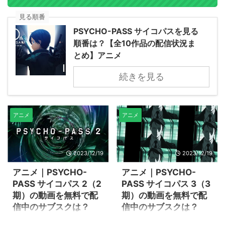
見る順番
PSYCHO-PASS サイコパスを見る
順番は？【全10作品の配信状況ま
とめ】アニメ
続きを見る
アニメ
アニメ
2023/12/19
2023/12/19
アニメ｜PSYCHO-
アニメ｜PSYCHO-
PASS サイコパス 2（2
PASS サイコパス 3（3
期）の動画を無料で配
期）の動画を無料で配
信中のサブスクは？
信中のサブスクは？
アニメ「PSYCHO-PASS サイ
アニメ「PSYCHO-PASS サイ