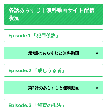
コパス 2（2期）」の動画を無
コパス 3（3期）」の動画を無
料で配信中の動画サブスク
料で配信中の動画サブスク
各話あらすじ｜無料動画サイト配信
（VOD）や、無料動画サイト
（VOD）や、無料動画サイト
状況
情報などについてまとめまし
情報などについてまとめまし
た。 アニメ「PSYCHO-PASS
た。 アニメ「PSYCHO-PASS
サイコパス 2（2期）」を見放
サイコパス 3（3期）」を見放
題で配信中の主な動画サブス
題で配信中の主な動画サブス
Episode.1 「犯罪係数」
クは8社あり、その内7社では
クは7社あり、その内6社では
初めての方向けの無料お試し
初めての方向けの無料お試し
登録を利用して、動画の全話
登録を利用して、動画の全話
第1話のあらすじと無料動画
視聴が楽しめます。 DMMプレ
視聴が楽しめます。 DMMプレ
ミアムなら、30日間の無料ト
ミアムなら、30日間の無料ト
ライアル期間中に、アニメ
ライアル期間中に、アニメ
「PSYCHO-PASS サイコパス
「PSYCHO-PASS サイコパス
Episode.2 「成しうる者」
2（2期）」全11話を見放題で
3（3期）」全8話を見放題で視
視聴することができます。 ア
聴することができます。 アニ
ニメ｜PSYC ...
メ｜PSYCH ...
第2話のあらすじと無料動画
Episode.3 「飼育の作法」