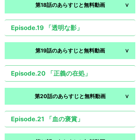
第18話のあらすじと無料動画
Episode.19 「透明な影」
第19話のあらすじと無料動画
Episode.20 「正義の在処」
第20話のあらすじと無料動画
Episode.21 「血の褒賞」