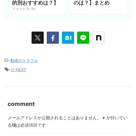
的別おすすめは？】
のは？】まとめ
2025年版
動画配信サービス（VOD）各
社の無料お試しトライアルな
たくさんある動画配信サービ
どを利用して、無料で動画を
ス（VOD）は、どこがおすす
見る方法をまとめました。 動
め？ 動画配信サービス
画配信サービス各社の動画配
（VOD）10社以上で実際に契
信方法は、主に3つのタイプに
約してみて、目的別、特徴別
分類できます。 完全無料で見
に徹底比較してみました。 見
れる ‥ Tverなど 一部の動画は
放題で動画が見たい いち早く
レンタル ‥ ニコニコ動画など
-
動画のトラブル
最新作を見たい コストをかけ
毎月定額料金が必要 ‥ U-
ずに映画を見たい ついでに漫
-
U-NEXT
NEXTなど 定額料金が必要な
画も読みたいetc etc、 自分に
動画配信サービスでも、初回
ピッタリのサービスを探しや
無料お試しを利用すれば、お
すいように、おすすめ順にラ
得に動画を視聴できます。 無
ンキング。 どのサービスを試
料で見れる動画配信サービス
そうか、悩んでいる方は、ぜ
【月額費用・不要】 月額費用
comment
ひ、参考にしてみてくださ
が不要なサービスは？ 動画配
い！ 動画配信サービス
信サービス 料金 会員登録 Tv
（VOD）とは？ どんなサービ
メールアドレスが公開されることはありません。
※
が付いてい
...
ス？ 動画配信サービス
る欄は必須項目です
（VOD）とは、動画を見た ...