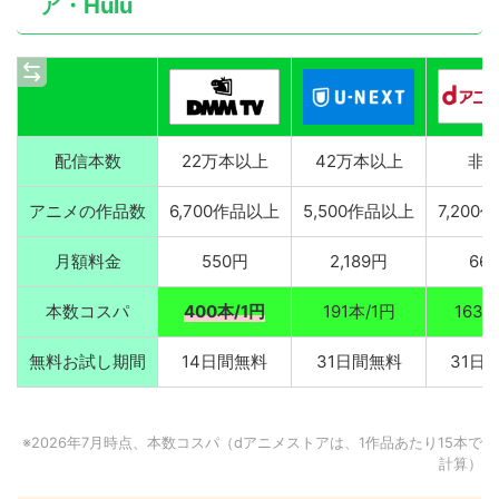
ア・Hulu
配信本数
22万本以上
42万本以上
非
アニメの作品数
6,700作品以上
5,500作品以上
7,200
月額料金
550円
2,189円
66
本数コスパ
400本/1円
191本/1円
163本
無料お試し期間
14日間無料
31日間無料
31日
※2026年7月時点、本数コスパ（dアニメストアは、1作品あたり15本で
計算）