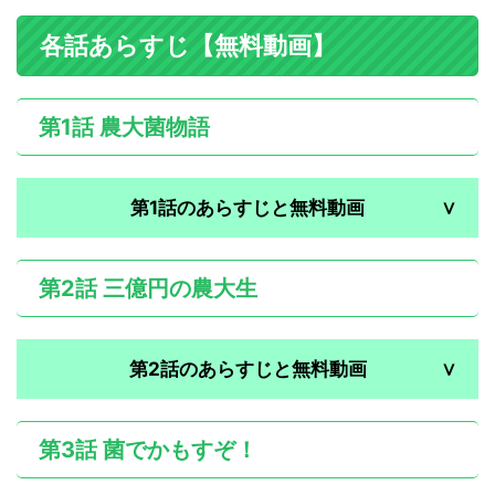
各話あらすじ【無料動画】
第1話 農大菌物語
第1話のあらすじと無料動画
第2話 三億円の農大生
第2話のあらすじと無料動画
第3話 菌でかもすぞ！