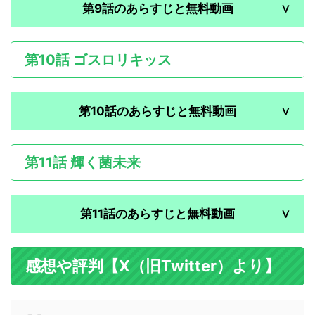
第9話のあらすじと無料動画
第10話 ゴスロリキッス
第10話のあらすじと無料動画
第11話 輝く菌未来
第11話のあらすじと無料動画
感想や評判【X（旧Twitter）より】