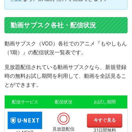
動画サブスク各社・配信状況
動画サブスク（VOD）各社でのアニメ『もやしもん
（1期）』の配信状況一覧表です。
見放題配信されている動画サブスクなら、新規登録
時の無料お試し期間を利用して、動画を全話見るこ
とができます。
配信サービス
配信状況
お試し期間
◎
今すぐ見る
見放題配信
31日間無料