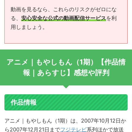
動画を見るなら、これらのリスクがゼロにな
る、
安心安全な公式の動画配信サービス
を利
用しましょう。
アニメ｜もやしもん（1期）【作品情
報｜あらすじ】感想や評判
作品情報
アニメ｜もやしもん（1期）は、2007年10月12日か
ら2007年12月21日まで
フジテレビ
系列ほかで放送