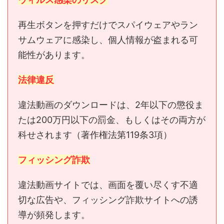
順番【全7作品】 ・うたわれる
ト10】 年間150作品以上のア
ものを見る順番 ...
ニメを見ている管理人が、面
再生ボタンを押すだけでスパイウェアやラン
白かった！感動した！泣 ...
サムウェアに感染し、個人情報が盗まれる可
能性があります。
法律違反
違法動画のダウンロードは、2年以下の懲役ま
たは200万円以下の罰金、もしくはその両方が
科せされます（著作権法第119条3項）
フィッシング詐欺
違法動画サイトでは、画面を覆い尽くす不適
切な広告や、フィッシング詐欺サイトへの誘
導が頻発します。