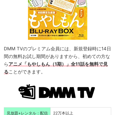
DMM TVのプレミアム会員には、新規登録時に14日
間の無料お試し期間がありますから、初めての方な
ら
アニメ「もやしもん（1期）」全11話を無料で見
る
ことができます。
見放題+レンタル：配信
22万本以上