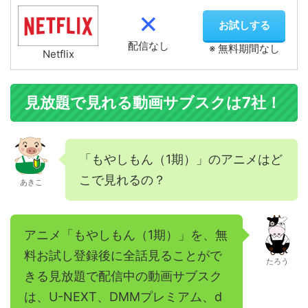
×
お試しする
配信なし
※ 無料期間なし
Netflix
見放題で見れる動画サブスクは7社！
「もやしもん（1期）」のアニメはど
こで見れるの？
あきこ
アニメ「もやしもん（1期）」を、無
料お試し登録後に全話見ることがで
たろう
きる見放題で配信中の動画サブスク
は、U-NEXT、DMMプレミアム、d