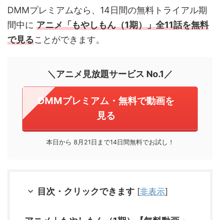
DMMプレミアムなら、14日間の無料トライアル期
間中に
アニメ「もやしもん（1期）」全11話を無料
で見る
ことができます。
＼アニメ見放題サービス No.1／
DMMプレミアム・無料で動画を
見る
本日から 8月21日まで14日間無料でお試し！
目次・クリックできます
[
非表示
]