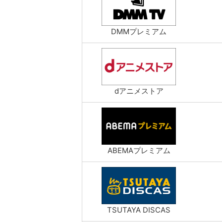
DMMプレミアム
dアニメストア
ABEMAプレミアム
TSUTAYA DISCAS