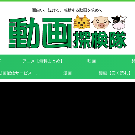
面白い、泣ける、感動する動画を求めて
メ
アニメ【無料まとめ】
映画
動画配信サービス・比較
漫画
漫画【安く読む】