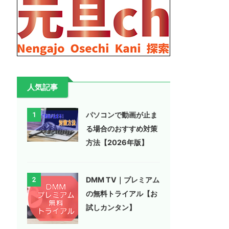
人気記事
パソコンで動画が止ま
1
る場合のおすすめ対策
方法【2026年版】
DMM TV｜プレミアム
2
の無料トライアル【お
試しカンタン】