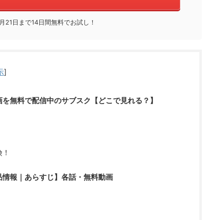
8月21日まで14日間無料でお試し！
示
]
の動画を無料で配信中のサブスク【どこで見れる？】
険！
【作品情報｜あらすじ】各話・無料動画