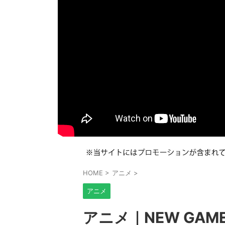
HOME
>
アニメ
>
アニメ
アニメ｜NEW GAM