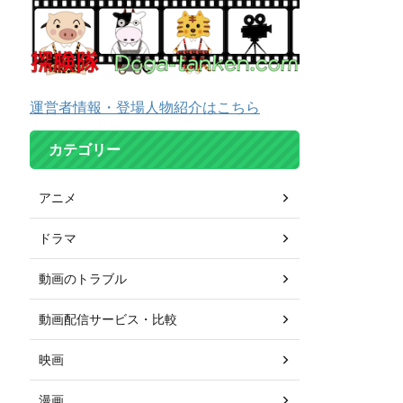
運営者情報・登場人物紹介はこちら
カテゴリー
アニメ
ドラマ
動画のトラブル
動画配信サービス・比較
映画
漫画