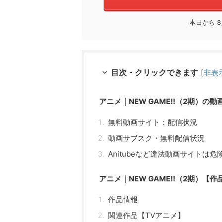
本日から 
目次・クリックできます
[
非表
アニメ｜NEW GAME!!（2期）
無料動画サイト：配信状況
動画サブスク・無料配信状況
Anitubeなど違法動画サイトは危
アニメ｜NEW GAME!!（2期）
作品情報
関連作品【TVアニメ】