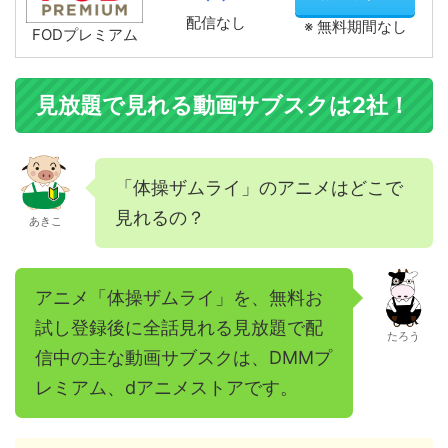
配信なし
※ 無料期間なし
FODプレミアム
見放題で見れる動画サブスクは2社！
「体操ザムライ」のアニメはどこで
見れるの？
あきこ
アニメ「体操ザムライ」を、無料お
試し登録後に全話見れる見放題で配
たろう
信中の主な動画サブスクは、DMMプ
レミアム、dアニメストアです。