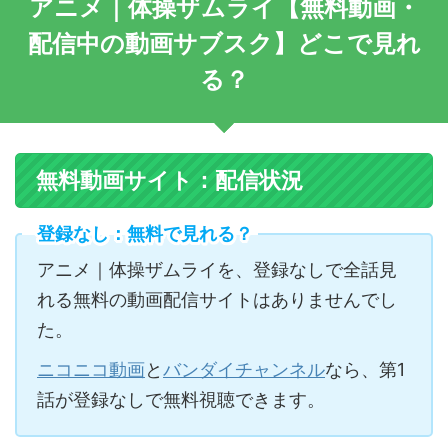
アニメ｜体操ザムライ【無料動画・
配信中の動画サブスク】どこで見れ
る？
無料動画サイト：配信状況
登録なし：無料で見れる？
アニメ｜体操ザムライを、登録なしで全話見
れる無料の動画配信サイトはありませんでし
た。
ニコニコ動画
と
バンダイチャンネル
なら、第1
話が登録なしで無料視聴できます。