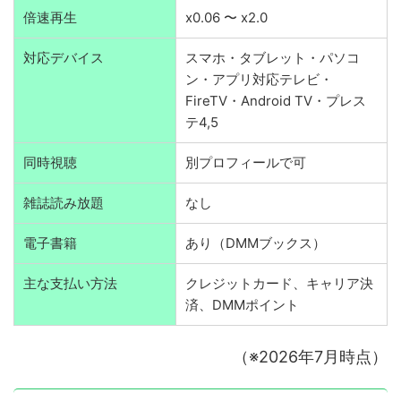
倍速再生
x0.06 〜 x2.0
対応デバイス
スマホ・タブレット・パソコ
ン・アプリ対応テレビ・
FireTV・Android TV・プレス
テ4,5
同時視聴
別プロフィールで可
雑誌読み放題
なし
電子書籍
あり（DMMブックス）
主な支払い方法
クレジットカード、キャリア決
済、DMMポイント
（※2026年7月時点）