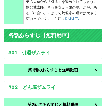
チの天草から「引退」を勧められてしまう。
悩む城太郎。それを支える娘の玲。だが、あ
る『出会い』によって荒垣家の運命は大きく
変わっていく。 引用：
DMM TV
各話あらすじ【無料動画】
#01 引退ザムライ
第1話のあらすじと無料動画
#02 どん底ザムライ
第2話のあらすじと無料動画