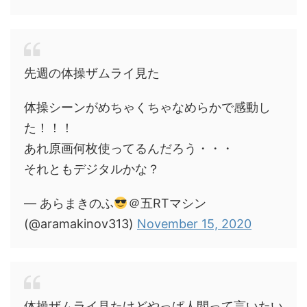
先週の体操ザムライ見た
体操シーンがめちゃくちゃなめらかで感動し
た！！！
あれ原画何枚使ってるんだろう・・・
それともデジタルかな？
— あらまきのふ
＠五RTマシン
(@aramakinov313)
November 15, 2020
体操ザムライ見たけどやっぱ人間って言いたい