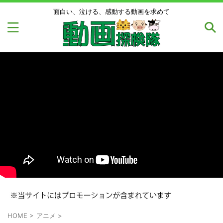
面白い、泣ける、感動する動画を求めて
HOME
>
アニメ
>