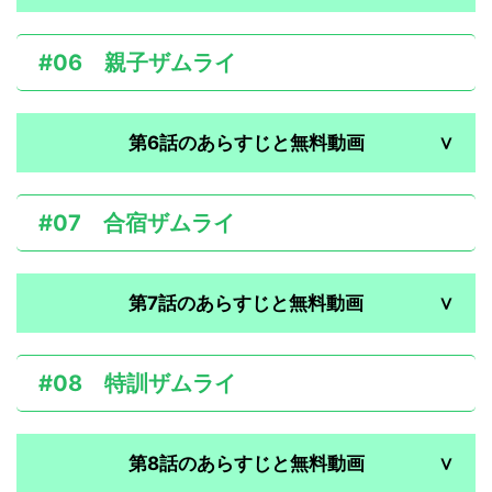
#06 親子ザムライ
第6話のあらすじと無料動画
#07 合宿ザムライ
第7話のあらすじと無料動画
#08 特訓ザムライ
第8話のあらすじと無料動画