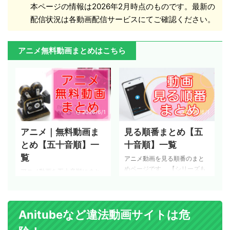
本ページの情報は2026年2月時点のものです。最新の
配信状況は各動画配信サービスにてご確認ください。
アニメ無料動画まとめはこちら
2026/6/1
2026/6/1
アニメ｜無料動画ま
見る順番まとめ【五
とめ【五十音順】一
十音順】一覧
覧
アニメ動画を見る順番のまと
めページです。 【シリーズも
アニメ動画を五十音順にまと
の】アニメごとに全シリーズ
めました。 無料お試しで全話
動画を見る順番と、どこで見
視聴できるアニメ動画の作品
れるのか？、また、一気見に
別一覧ページです。 以下の各
おすすめの動画配信サブスク
Anitubeなど違法動画サイトは危
アニメ作品タイトルをクリッ
（VOD）や配信状況などをご
クすれば、無料動画サイト情