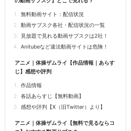
の動画サブスク】どこで見れる？
無料動画サイト：配信状況
動画サブスク各社・配信状況の一覧
見放題で見れる動画サブスクは2社！
Anitubeなど違法動画サイトは危険！
アニメ｜体操ザムライ【作品情報｜あらす
じ】感想や評判
作品情報
各話あらすじ【無料動画】
感想や評判【X（旧Twitter）より】
アニメ｜体操ザムライ【無料で見るならコ