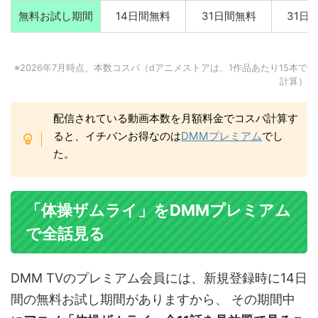
無料お試し期間
14日間無料
31日間無料
31日
※2026年7月時点、本数コスパ（dアニメストアは、1作品あたり15本で
計算）
配信されている動画本数を月額料金でコスパ計算す
ると、イチバンお得なのは
DMMプレミアム
でし
た。
「体操ザムライ」をDMMプレミアム
で全話見る
DMM TVのプレミアム会員には、新規登録時に14日
間の無料お試し期間がありますから、 その期間中