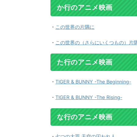
か行のアニメ映画
・
この世界の片隅に
・
この世界の（さらにいくつもの）片
た行のアニメ映画
・
TIGER & BUNNY -The Beginning-
・
TIGER & BUNNY -The Rising-
な行のアニメ映画
・
七つの大罪 天空の囚われ人