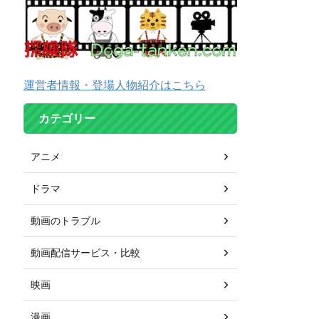
運営者情報・登場人物紹介はこちら
カテゴリー
アニメ
ドラマ
動画のトラブル
動画配信サービス・比較
映画
漫画