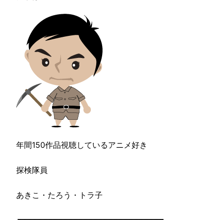
年間150作品視聴しているアニメ好き
探検隊員
あきこ・たろう・トラ子