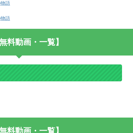
の物語
の物語
無料動画・一覧】
無料動画・一覧】