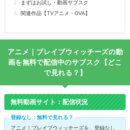
まずはお試し・動画サブスク
関連作品【TVアニメ・OVA】
アニメ｜ブレイブウィッチーズの動
画を無料で配信中のサブスク【どこ
で見れる？】
無料動画サイト：配信状況
登録なし：無料で見れる？
アニメ｜ブレイブウィッチーズを、登録なし