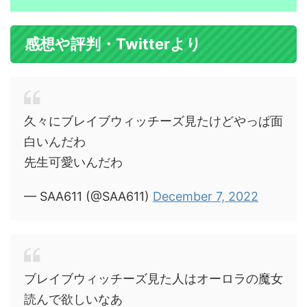
感想や評判・Twitterより
久々にブレイブウィッチーズ見たけどやっぱ面
白いんだわ
先生可愛いんだわ
— SAA611 (@SAA611)
December 7, 2022
ブレイブウィッチーズ見た人はオーロラの魔女
読んで欲しいなあ