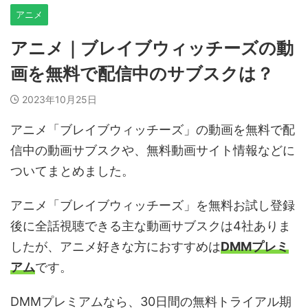
アニメ
アニメ｜ブレイブウィッチーズの動
画を無料で配信中のサブスクは？
2023年10月25日
アニメ「ブレイブウィッチーズ」の動画を無料で配
信中の動画サブスクや、無料動画サイト情報などに
ついてまとめました。
アニメ「ブレイブウィッチーズ」を無料お試し登録
後に全話視聴できる主な動画サブスクは4社ありま
したが、アニメ好きな方におすすめは
DMMプレミ
アム
です。
DMMプレミアムなら、30日間の無料トライアル期