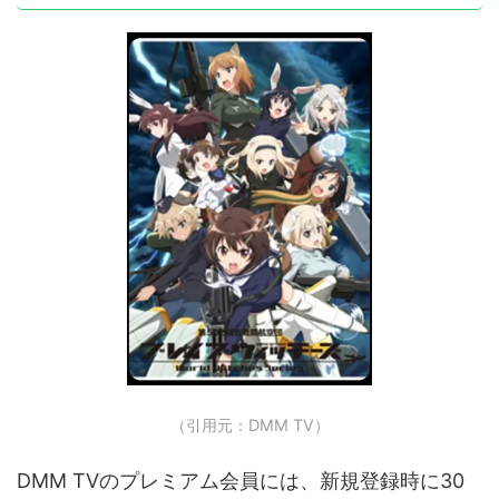
（引用元：DMM TV）
DMM TVのプレミアム会員には、新規登録時に30