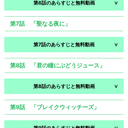
第6話のあらすじと無料動画
第7話 「聖なる夜に」
第7話のあらすじと無料動画
第8話 「君の瞳にぶどうジュース」
第8話のあらすじと無料動画
第9話 「ブレイクウィッチーズ」
第9話のあらすじと無料動画