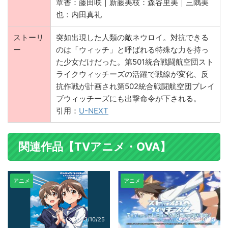
章香：藤田咲｜新藤美枝：森谷里美｜三隅美
也：内田真礼
ストーリ
突如出現した人類の敵ネウロイ。対抗できる
ー
のは「ウィッチ」と呼ばれる特殊な力を持っ
た少女だけだった。第501統合戦闘航空団スト
ライクウィッチーズの活躍で戦線が変化、反
抗作戦が計画され第502統合戦闘航空団ブレイ
ブウィッチーズにも出撃命令が下される。
引用：
U-NEXT
関連作品【TVアニメ・OVA】
アニメ
アニメ
2023/10/25
2023/10/25