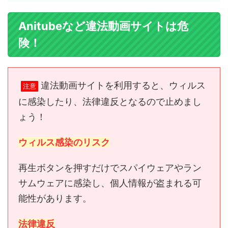
動画を見る順番と、どこで見
視聴できるアニメ動画の作品
れるのか？、また、一気見に
別一覧ページです。 以下の各
おすすめの動画配信サブスク
Anitubeなど違法動画サイトは危
アニメ作品タイトルをクリッ
（VOD）や配信状況などをご
クすれば、無料動画サイト情
険！
紹介しています。 それぞれの
報や、動画サブスク（VOD）
作品ごとの詳細は、以下の各
各社の配信状況が作品ごとに
アニメタイトルをクリックし
チェックできます。 その作品
てご確認くださいませ。 アニ
が動画サブスクで見放題配信
メ動画の無料視聴方法【おす
違法動画サイトを利用すると、ウィルス
していれば、初めての方向け
注意
すめVOD】 アニメ動画【見る
の「無料お試しトライアル」
に感染したり、法律違反となるので止めまし
順番】五十音順 あ行のアニメ
を利用して、動画を全話見る
・青の祓魔師を見る順番【全5
ょう！
ことができます。 アニメ動画
作品】 ・暗殺教室を見る順番
の無料視聴【おすすめVOD】
【全5作品】 ・うたプリを見る
アニメ｜おすすめ作品【ベス
ウィルス感染のリスク
順番【全7作品】 ・うたわれる
ト10】 年間150作品以上のア
ものを見る順番 ...
ニメを見ている管理人が、面
再生ボタンを押すだけでスパイウェアやラン
白かった！感動した！泣 ...
サムウェアに感染し、個人情報が盗まれる可
能性があります。
法律違反