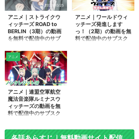
｜ストライクウィッチーズ（1
ニメ｜ストライクウィッチー
情報などについてまとめまし
画サイト情報などについてま
2023/10/25
2023/10/25
期）の動画を無料で配信中の
ズ2（2期）の動画を無料で配
た。 無料動画サイトTVerで
とめました。 アニメ「ストラ
サブスク【どこで見れる？】
信中のサブスク【どこで見 ...
アニメ｜ストライクウ
アニメ｜ワールドウィ
は、配信されていませんでし
イクウィッチーズ 501部隊発
...
ィッチーズ ROAD to
ッチーズ発進します
た。 OVA「ストライクウィッ
進しますっ！（1期）」を無料
BERLIN（3期）の動画
っ！（2期）の動画を無
チーズ Operation Victory
お試し登録後に全話視聴でき
を無料で配信中のサブ
料で配信中のサブスク
Arrow」を無料お試し登録後に
る主な動画サブスクは5社あり
全話視聴できる主な動画サブ
ましたが、アニメ好きな方に
スクは？
は？
スクは3社ありましたが、おす
おすすめはDMMプレミアムで
アニメ「ストライクウィッチ
アニメ「ワールドウィッチー
アニメ
すめはU-NEXTです。 U-NEXT
す。 DMMプレミアムなら、30
ーズ ROAD to BERLIN（3
ズ発進しますっ！（2期）」の
なら、31日間の無料トライア
日間の無料トライアル期間中
期）」の動画を無料で配信中
動画を無料で配信中の動画サ
ル期間中に、OVA「ストライ
に、アニメ「ストライクウィ
の動画サブスクや、無料動画
ブスクや、無料動画サイト情
クウィッチーズ Operation Vic
ッチーズ 501部隊発進します
サイト情報などについてまと
報などについてまとめまし
2023/11/3
...
っ！（1期）」全12話を見放題
めました。 アニメ「ストライ
た。 無料動画サイトTVerで
で視聴することができます。
アニメ｜連盟空軍航空
クウィッチーズ ROAD to
は、配信されていませんでし
アニメ｜ ...
魔法音楽隊ルミナスウ
BERLIN（3期）」を無料お試
た。 アニメ「ワールドウィッ
ィッチーズの動画を無
し登録後に全話視聴できる主
チーズ発進しますっ！（2
料で配信中のサブスク
な動画サブスクは4社ありまし
期）」を無料お試し登録後に
たが、アニメ好きな方におす
全話視聴できる主な動画サブ
は？
すめはDMMプレミアムです。
スクは4社ありましたが、おす
アニメ「連盟空軍航空魔法音
DMMプレミアムなら、30日間
すめはU-NEXTです。 U-NEXT
楽隊ルミナスウィッチーズ」
各話あらすじ｜無料動画サイト配信
の無料トライアル期間中に、
なら、31日間の無料トライア